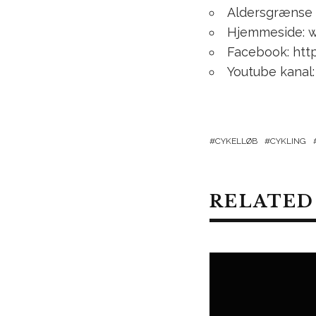
Aldersgrænse 16
Hjemmeside: w
Facebook: ht
Youtube kana
CYKELLØB
CYKLING
RELATED