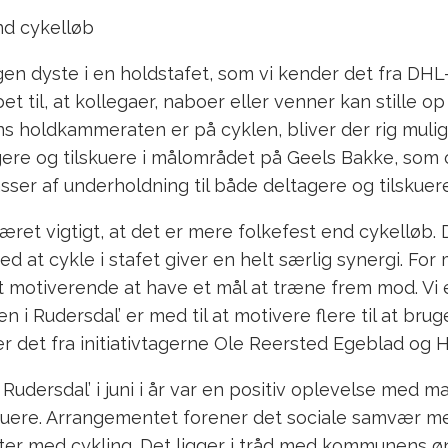
nd cykelløb
gen dyste i en holdstafet, som vi kender det fra DHL
et til, at kollegaer, naboer eller venner kan stille 
 holdkammeraten er på cyklen, bliver der rig muli
re og tilskuere i målområdet på Geels Bakke, som
ser af underholdning til både deltagere og tilskuere
æret vigtigt, at det er mere folkefest end cykelløb. D
ed at cykle i stafet giver en helt særlig synergi. Fo
t motiverende at have et mål at træne frem mod. Vi 
en i Rudersdal’ er med til at motivere flere til at br
r det fra initiativtagerne Ole Reersted Egeblad og 
 Rudersdal’ i juni i år var en positiv oplevelse med 
skuere. Arrangementet forener det sociale samvær 
ter med cykling. Det ligger i tråd med kommunens 