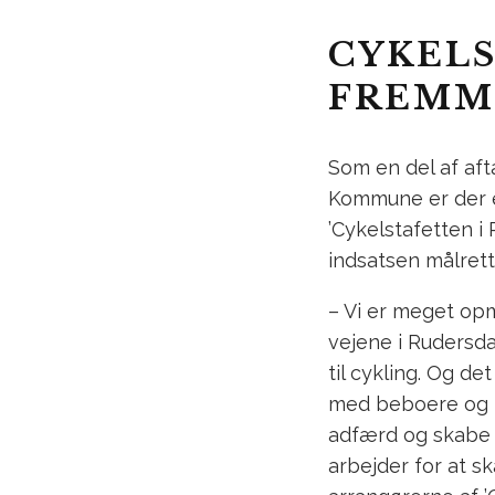
CYKELS
FREMM
Som en del af aft
Kommune er der et
’Cykelstafetten i 
indsatsen målret
– Vi er meget op
vejene i Rudersd
til cykling. Og de
med beboere og bi
adfærd og skabe en
arbejder for at 