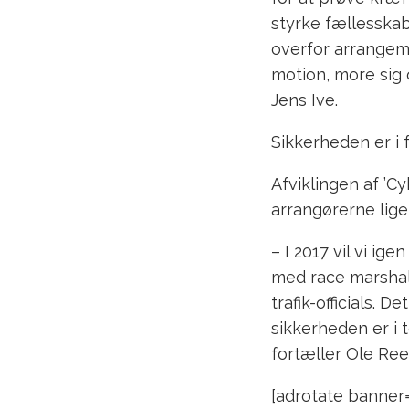
styrke fællesskabe
overfor arrangemen
motion, more sig
Jens Ive.
Sikkerheden er i 
Afviklingen af ’Cy
arrangørerne lige 
– I 2017 vil vi ig
med race marshal
trafik-officials. D
sikkerheden er i 
fortæller Ole Re
[adrotate banner=