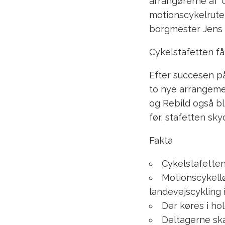
arrangørerne af ’
motionscykelruter
borgmester Jens 
Cykelstafetten fa
Efter succesen pa
to nye arrangemen
og Rebild også b
før, stafetten sky
Fakta
Cykelstafetten
Motionscykellø
landevejscykling i
Der køres i ho
Deltagerne sk