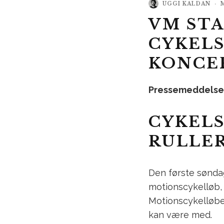
UGGI KALDAN
·
VM STA
CYKEL
KONCE
Pressemeddelse
CYKELS
RULLER
Den første søndag
motionscykelløb, 
Motionscykelløbe
kan være med.