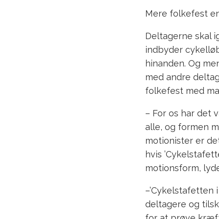
Mere folkefest e
Deltagerne skal i
indbyder cykelløb
hinanden. Og mens
med andre deltage
folkefest med mas
– For os har det v
alle, og formen m
motionister er de
hvis ’Cykelstafett
motionsform, lyde
–’Cykelstafetten i
deltagere og til
for at prøve kræf