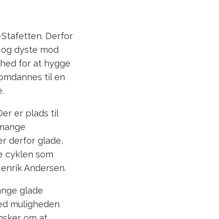
-Stafetten. Derfor
op og dyste mod
ghed for at hygge
 omdannes til en
.
er er plads til
r mange
er derfor glade,
uge cyklen som
Henrik Andersen.
mange glade
med muligheden
ønsker om at