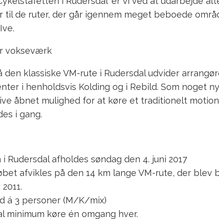
Cykelstafetten i Rudersdal’ er vi ved at udarbejde alt
 til de ruter, der går igennem meget beboede områd
Ive.
̊r vokseværk
̊ den klassiske VM-rute i Rudersdal udvider arrangø
ter i henholdsvis Kolding og i Rebild. Som noget nyt 
live åbnet mulighed for at køre et traditionelt moti
des i gang.
 i Rudersdal afholdes søndag den 4. juni 2017
bet afvikles på den 14 km lange VM-rute, der blev br
 2011.
ld á 3 personer (M/K/mix)
al minimum køre én omgang hver.