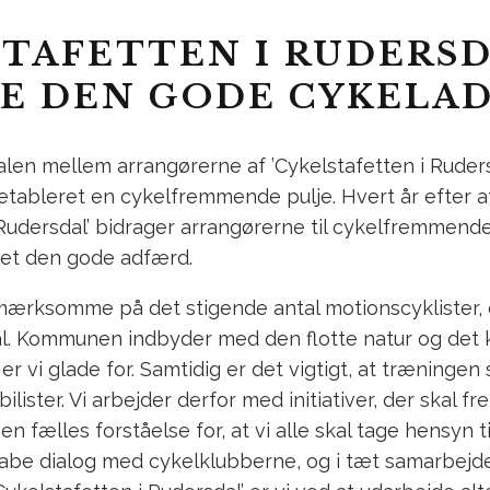
TAFETTEN I RUDERSDA
E DEN GODE CYKELA
alen mellem arrangørerne af ’Cykelstafetten i Ruder
ableret en cykelfremmende pulje. Hvert år efter af
Rudersdal’ bidrager arrangørerne til cykelfremmende fo
tet den gode adfærd.
mærksomme på det stigende antal motionscyklister,
al. Kommunen indbyder med den flotte natur og det
t er vi glade for. Samtidig er det vigtigt, at træningen
lister. Vi arbejder derfor med initiativer, der skal
 fælles forståelse for, at vi alle skal tage hensyn ti
skabe dialog med cykelklubberne, og i tæt samarbej