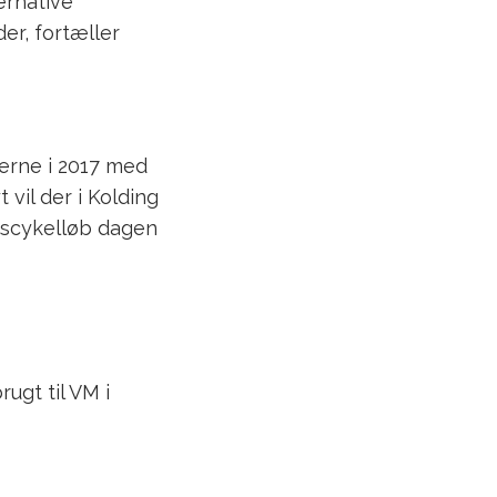
ernative
er, fortæller
rerne i 2017 med
vil der i Kolding
onscykelløb dagen
ugt til VM i