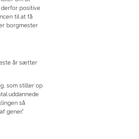
 derfor positive
en til at få
ger borgmester
æste år sætter
g, som stiller op
ntal uddannede
klingen så
f gener.”