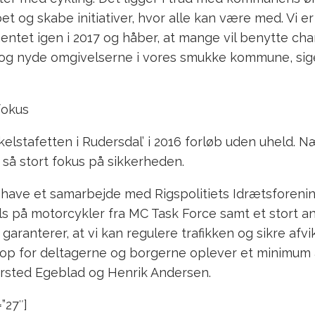
t og skabe initiativer, hvor alle kan være med. Vi er
tet igen i 2017 og håber, at mange vil benytte chanc
 og nyde omgivelserne i vores smukke kommune, si
fokus
kelstafetten i Rudersdal’ i 2016 forløb uden uheld. N
så stort fokus på sikkerheden.
en have et samarbejde med Rigspolitiets Idrætsforenin
s på motorcykler fra MC Task Force samt et stort a
et garanterer, at vi kan regulere trafikken og sikre afvi
top for deltagerne og borgerne oplever et minimum a
ersted Egeblad og Henrik Andersen.
”27″]