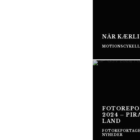
NÅR KÆRL
MOTIONSCYKEL
FOTOREPO
2024 – PIR
LAND
FOTOREPORTAG
NYHEDER