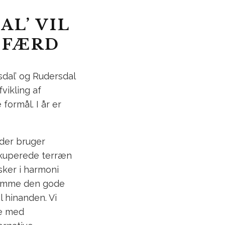
L’ VIL
DFÆRD
sdal’ og Rudersdal
vikling af
rmål. I år er
 der bruger
 kuperede terræn
 sker i harmoni
 fremme den gode
l hinanden. Vi
de med