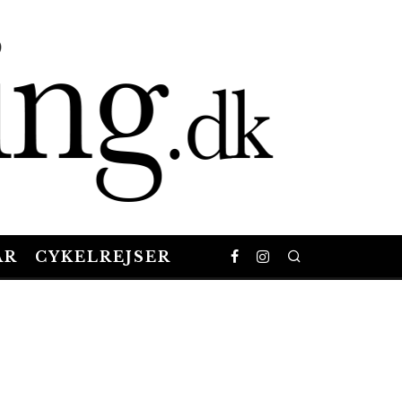
AR
CYKELREJSER
y SonnMedia // Gorm J. Siiger