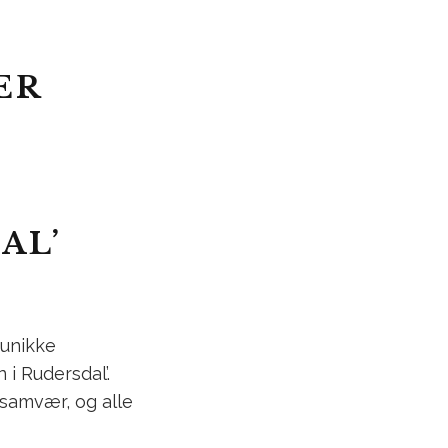
ER
AL’
 unikke
i Rudersdal’.
samvær, og alle