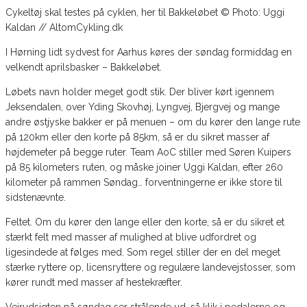
Cykeltøj skal testes på cyklen, her til Bakkeløbet © Photo: Uggi
Kaldan // AltomCykling.dk
I Hørning lidt sydvest for Aarhus køres der søndag formiddag en
velkendt aprilsbasker – Bakkeløbet.
Løbets navn holder meget godt stik. Der bliver kørt igennem
Jeksendalen, over Yding Skovhøj, Lyngvej, Bjergvej og mange
andre østjyske bakker er på menuen – om du kører den lange rute
på 120km eller den korte på 85km, så er du sikret masser af
højdemeter på begge ruter. Team AoC stiller med Søren Kuipers
på 85 kilometers ruten, og måske joiner Uggi Kaldan, efter 260
kilometer på rammen Søndag… forventningerne er ikke store til
sidstenævnte.
Feltet. Om du kører den lange eller den korte, så er du sikret et
stærkt felt med masser af mulighed at blive udfordret og
ligesindede at følges med. Som regel stiller der en del meget
stærke ryttere op, licensryttere og regulære landevejstosser, som
kører rundt med masser af hestekræfter.
Vejrudsigten på søndag ser strålende ud, så klik i pedalerne og