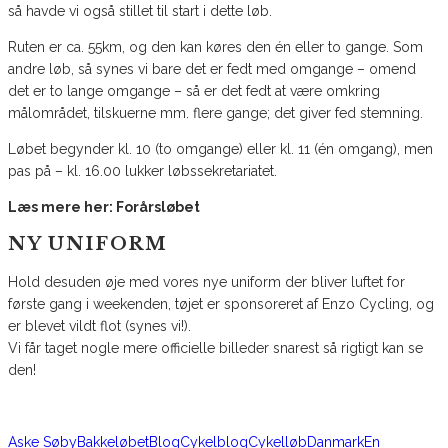
så havde vi også stillet til start i dette løb.
Ruten er ca. 55km, og den kan køres den én eller to gange. Som
andre løb, så synes vi bare det er fedt med omgange – omend
det er to lange omgange – så er det fedt at være omkring
målområdet, tilskuerne mm. flere gange; det giver fed stemning.
Løbet begynder kl. 10 (to omgange) eller kl. 11 (én omgang), men
pas på – kl. 16.00 lukker løbssekretariatet.
Læs mere her: Forårsløbet
NY UNIFORM
Hold desuden øje med vores nye uniform der bliver luftet for
første gang i weekenden, tøjet er sponsoreret af Enzo Cycling, og
er blevet vildt flot (synes vi!).
Vi får taget nogle mere officielle billeder snarest så rigtigt kan se
den!
Aske Søby
Bakkeløbet
Blog
Cykelblog
Cykelløb
Danmark
En