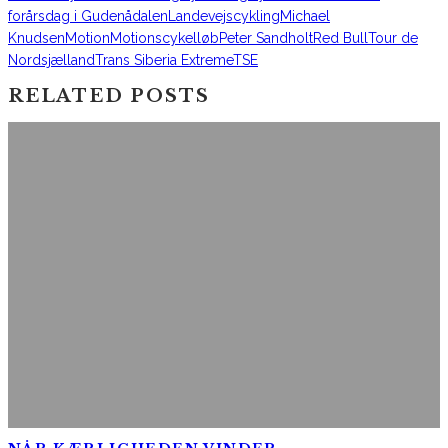
forårsdag i Gudenådalen
Landevejscykling
Michael
Knudsen
Motion
Motionscykelløb
Peter Sandholt
Red Bull
Tour de
Nordsjælland
Trans Siberia Extreme
TSE
RELATED POSTS