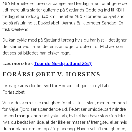
260 kilometer er turen ca. på Sjælland lørdag, men for at gøre det
lidt mere ultra starter gutterne på Sjællands Odde og ind til KBH
fredag eftermiddag (140 km), herefter 260 kilometer på Sjælland,
og så afslutning til Bakkeløbet i Aarhus 85 kilometer Søndag. En
frisk weekend!
Du kan cykle med på Sjælland lørdag hvis du har lyst – det ligner
det starter vådt, men det er ikke noget problem for Michael som
det ses på billedet, han elsker regn…
Læs mere her:
Tour de Nordsjælland 2017
FORÅRSLØBET V. HORSENS
Lørdag køres der lidt syd for Horsens et ganske nyt løb –
Forårsløbet.
Vi har desværre ikke mulighed for at stille til start, men ruten nord
for Vejle Fjord ser spændende ud. Feltet ser umiddelbart mindre
ud end mange andre østjyske løb, hvilket kan have store fordele,
hvis du bedst kan lide, at der ikke er masser af trængsel, eller hvis
du har planer om en top 20-placering. Havde vi haft muligheden,