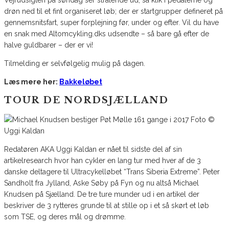
drøn ned til et fint organiseret løb; der er startgrupper defineret på
gennemsnitsfart, super forplejning før, under og efter. Vil du have
en snak med Altomcykling.dks udsendte – så bare gå efter de
halve guldbarer – der er vi!
Tilmelding er selvfølgelig mulig på dagen.
Læs mere her:
Bakkeløbet
TOUR DE NORDSJÆLLAND
Redatøren AKA Uggi Kaldan er nået til sidste del af sin
artikelresearch hvor han cykler en lang tur med hver af de 3
danske deltagere til Ultracykelløbet “Trans Siberia Extreme”. Peter
Sandholt fra Jylland, Aske Søby på Fyn og nu altså Michael
Knudsen på Sjælland. De tre ture munder ud i en artikel der
beskriver de 3 rytteres grunde til at stille op i et så skørt et løb
som TSE, og deres mål og drømme.