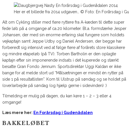
Her er et billede fra 2014 udgaven… © Foto: En Forårsdag i 
Alt om Cykling stiller med flere ryttere fra A-kæden til dette super
fede løb på 4 omgange af ca.20 kilometer. Bl.a. formstærke Jesper
Johansen, der med sin enorme erfaring skal fungere som holdets
vejkaptajn samt Jeppe Udby og Daniel Andersen, der begge har
forberedt sig intensivt ved at følge flere af forårets store klassikere
og mindre etapeløb (på TV). Torben Bartholin er den oplagte
kaptajn efter sin imponerende indsats i det kuperede og stærkt
besatte Gran Fondo Jennum. Sportsdirektør Uggi Kaldan er ikke
bange for at melde stort ud “Målsætningen er mindst én rytter på
side 1 på resultatlisten”. Kom til Ulstrup på søndag og se holdet på
(over)arbejde på søndag (og hjælp gerne i sidevinden) :)
Tilmelding er mulig på dagen, du kan køre 1 – 2 – 3 eller 4
omgange!
Læs mere her:
En Forårsdag i Gudenådalen
BAKKELØBET