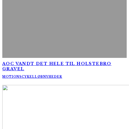
AOC VANDT DET HELE TIL HOLSTEBRO
GRAVEL
MOTIONSCYKELLØB
NYHEDER
AltomCykling.dk 2025 | Tel.: +45 23 49 19 39