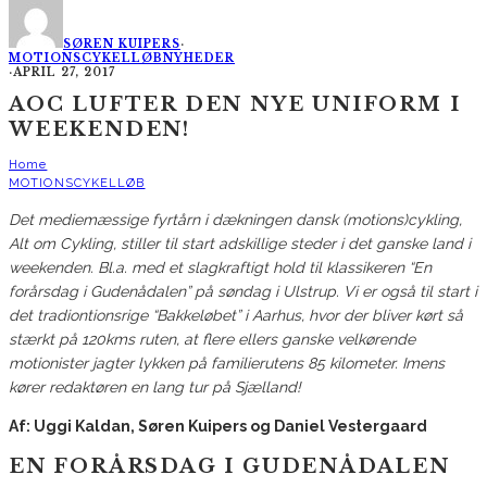
SØREN KUIPERS
·
MOTIONSCYKELLØB
NYHEDER
·
APRIL 27, 2017
AOC LUFTER DEN NYE UNIFORM I
WEEKENDEN!
Home
MOTIONSCYKELLØB
Det mediemæssige fyrtårn i dækningen dansk (motions)cykling,
Alt om Cykling, stiller til start adskillige steder i det ganske land i
weekenden. Bl.a. med et slagkraftigt hold til klassikeren “En
forårsdag i Gudenådalen” på søndag i Ulstrup. Vi er også til start i
det tradiontionsrige “Bakkeløbet” i Aarhus, hvor der bliver kørt så
stærkt på 120kms ruten, at flere ellers ganske velkørende
motionister jagter lykken på familierutens 85 kilometer. Imens
kører redaktøren en lang tur på Sjælland!
Af: Uggi Kaldan, Søren Kuipers og Daniel Vestergaard
EN FORÅRSDAG I GUDENÅDALEN