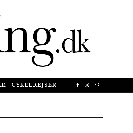
AR
CYKELREJSER