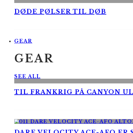
DØDE PØLSER TIL DØB
GEAR
GEAR
SEE ALL
TIL FRANKRIG PÅ CANYON UL
DARE VELOCITY ACE-AFO ER