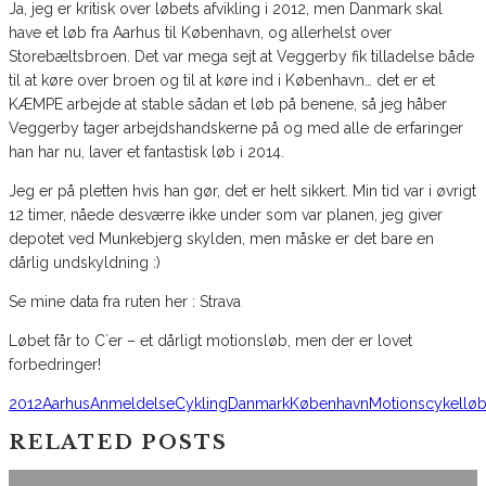
Ja, jeg er kritisk over løbets afvikling i 2012, men Danmark skal
have et løb fra Aarhus til København, og allerhelst over
Storebæltsbroen. Det var mega sejt at Veggerby fik tilladelse både
til at køre over broen og til at køre ind i København… det er et
KÆMPE arbejde at stable sådan et løb på benene, så jeg håber
Veggerby tager arbejdshandskerne på og med alle de erfaringer
han har nu, laver et fantastisk løb i 2014.
Jeg er på pletten hvis han gør, det er helt sikkert. Min tid var i øvrigt
12 timer, nåede desværre ikke under som var planen, jeg giver
depotet ved Munkebjerg skylden, men måske er det bare en
dårlig undskyldning :)
Se mine data fra ruten her : Strava
Løbet får to C´er – et dårligt motionsløb, men der er lovet
forbedringer!
2012
Aarhus
Anmeldelse
Cykling
Danmark
København
Motionscykellø
RELATED POSTS