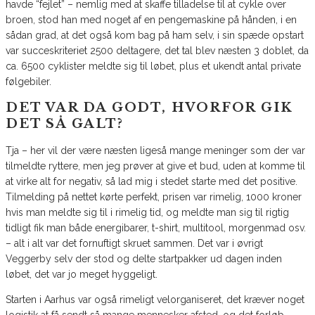
havde “fejlet” – nemlig med at skaffe tilladelse til at cykle over
broen, stod han med noget af en pengemaskine på hånden, i en
sådan grad, at det også kom bag på ham selv, i sin spæde opstart
var succeskriteriet 2500 deltagere, det tal blev næsten 3 doblet, da
ca. 6500 cyklister meldte sig til løbet, plus et ukendt antal private
følgebiler.
DET VAR DA GODT, HVORFOR GIK
DET SÅ GALT?
Tja – her vil der være næsten ligeså mange meninger som der var
tilmeldte ryttere, men jeg prøver at give et bud, uden at komme til
at virke alt for negativ, så lad mig i stedet starte med det positive.
Tilmelding på nettet kørte perfekt, prisen var rimelig, 1000 kroner
hvis man meldte sig til i rimelig tid, og meldte man sig til rigtig
tidligt fik man både energibarer, t-shirt, multitool, morgenmad osv.
– alt i alt var det fornuftigt skruet sammen. Det var i øvrigt
Veggerby selv der stod og delte startpakker ud dagen inden
løbet, det var jo meget hyggeligt.
Starten i Aarhus var også rimeligt velorganiseret, det kræver noget