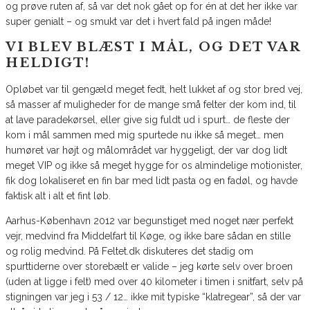
og prøve ruten af, så var det nok gået op for én at det her ikke var
super genialt – og smukt var det i hvert fald på ingen måde!
VI BLEV BLÆST I MÅL, OG DET VAR
HELDIGT!
Opløbet var til gengæld meget fedt, helt lukket af og stor bred vej,
så masser af muligheder for de mange små felter der kom ind, til
at lave paradekørsel, eller give sig fuldt ud i spurt… de fleste der
kom i mål sammen med mig spurtede nu ikke så meget… men
humøret var højt og målområdet var hyggeligt, der var dog lidt
meget VIP og ikke så meget hygge for os almindelige motionister,
fik dog lokaliseret en fin bar med lidt pasta og en fadøl, og havde
faktisk alt i alt et fint løb.
Aarhus-København 2012 var begunstiget med noget nær perfekt
vejr, medvind fra Middelfart til Køge, og ikke bare sådan en stille
og rolig medvind. På Feltet.dk diskuteres det stadig om
spurttiderne over storebælt er valide – jeg kørte selv over broen
(uden at ligge i felt) med over 40 kilometer i timen i snitfart, selv på
stigningen var jeg i 53 / 12… ikke mit typiske “klatregear”, så der var