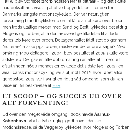
I 1998 blev Storebæltsforbindelsen klar til biltrafik – og det skulle
paradoksalt nok vise sig at blive begyndelsen til enden for
Danmarks længste motionscykelløb. Der var naturligt en
forventning blandt cyklisterne om at få lov til at køre over broen,
men trods utallige møder med Sund og Bælt, lykkedes det aldrig
Mogens og Torben, at få den nødvendige tilladelse til at lade
deres løb køre over broen. Deltagerantallet faldt støt op gennem
“nullerne”, måske pga. broen, måske var der andre årsager? Med
omkring 1400 deltagere i 2004 blev besluttet at 2005 skulle være
sidste løb. Det gav en lille opblomstring i antallet af tilmeldte til
afslutningen. 1600 mennesker cyklede det sidste løb i 2005, en
æra i dansk motionscykling var slut, indtil 2012, hvor løbet altså
genopstod. 2005 var i øvrigt en rigtig våd omgang, som du kan
læse en fin beskrivelse af
HER
.
ET SCOOP – OG SUCCES UD OVER
ALT FORVENTING!
Ud over den meget våde omgang i 2005 havde
Aarhus-
København
løbet altså et rigtigt godt navn i danske
motionskredse, så da Veggerby lykkedes hvor Mogens og Torben