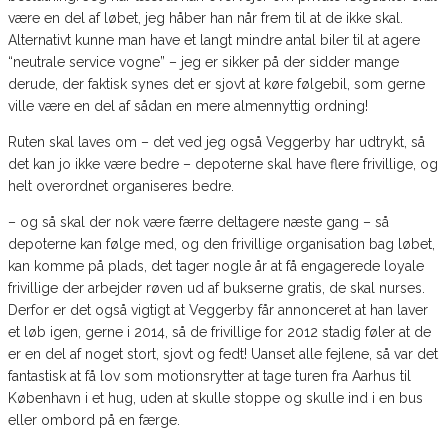
være en del af løbet, jeg håber han når frem til at de ikke skal.
Alternativt kunne man have et langt mindre antal biler til at agere
“neutrale service vogne” – jeg er sikker på der sidder mange
derude, der faktisk synes det er sjovt at køre følgebil, som gerne
ville være en del af sådan en mere almennyttig ordning!
Ruten skal laves om – det ved jeg også Veggerby har udtrykt, så
det kan jo ikke være bedre – depoterne skal have flere frivillige, og
helt overordnet organiseres bedre.
– og så skal der nok være færre deltagere næste gang – så
depoterne kan følge med, og den frivillige organisation bag løbet,
kan komme på plads, det tager nogle år at få engagerede loyale
frivillige der arbejder røven ud af bukserne gratis, de skal nurses.
Derfor er det også vigtigt at Veggerby får annonceret at han laver
et løb igen, gerne i 2014, så de frivillige for 2012 stadig føler at de
er en del af noget stort, sjovt og fedt! Uanset alle fejlene, så var det
fantastisk at få lov som motionsrytter at tage turen fra Aarhus til
København i et hug, uden at skulle stoppe og skulle ind i en bus
eller ombord på en færge.