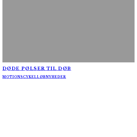
DØDE PØLSER TIL DØB
MOTIONSCYKELLØB
NYHEDER