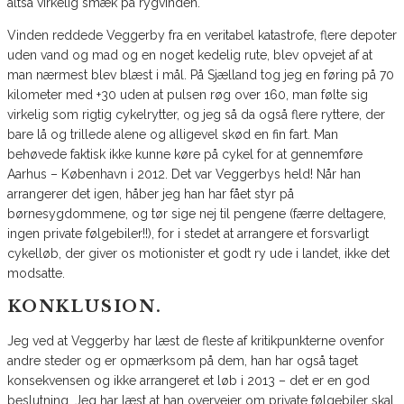
altså virkelig smæk på rygvinden.
Vinden reddede Veggerby fra en veritabel katastrofe, flere depoter
uden vand og mad og en noget kedelig rute, blev opvejet af at
man nærmest blev blæst i mål. På Sjælland tog jeg en føring på 70
kilometer med +30 uden at pulsen røg over 160, man følte sig
virkelig som rigtig cykelrytter, og jeg så da også flere ryttere, der
bare lå og trillede alene og alligevel skød en fin fart. Man
behøvede faktisk ikke kunne køre på cykel for at gennemføre
Aarhus – København i 2012. Det var Veggerbys held! Når han
arrangerer det igen, håber jeg han har fået styr på
børnesygdommene, og tør sige nej til pengene (færre deltagere,
ingen private følgebiler!!), for i stedet at arrangere et forsvarligt
cykelløb, der giver os motionister et godt ry ude i landet, ikke det
modsatte.
KONKLUSION.
Jeg ved at Veggerby har læst de fleste af kritikpunkterne ovenfor
andre steder og er opmærksom på dem, han har også taget
konsekvensen og ikke arrangeret et løb i 2013 – det er en god
beslutning. Jeg har læst at han overvejer om private følgebiler skal