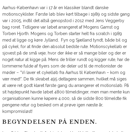
Aarhus-København var i 17 år en klassiker blandt danske
motionscyklister. Første løb blev kørt tilbage i 1989 og sidste gang
var i 2005, indtil det altså genopstod i 2012 med Jens Veggerby
bag roret. Tidligere var løbet arrangeret af Mogens Gamst og
Torben Hjorth. Mogens og Torben starter helt fra scratch i 1989
med at ligge og køre Jylland, Fyn og Sjælland tyndt, både bil og
på cykel, for at finde den absolut bedste rute. Motionscykelløb er
sjovest på de små veje, hvor der ikke er så mange biler og der er
noget natur at kigge på. Mens de triller rundt og kigger rute, har de
lommerne fulde af flyers som de deler ud til de motionister de
møder – “Vi laver et cykelløb fra Aarhus til København – kom og
vær med!”. De fik skrabet 495 deltagere sammen, hvilket må siges
at være ret godt klaret første gang du arrangerer et motionsløb. På
sit højdepunkt havde løbet 4800 tilmeldinger, men man mente kun
organisationen kunne kapere 4.000, så de sidste 800 tilmeldte fik
pengene retur og besked om at prøve igen næste år,
kompromisløst!
BEGYNDELSEN PÅ ENDEN.