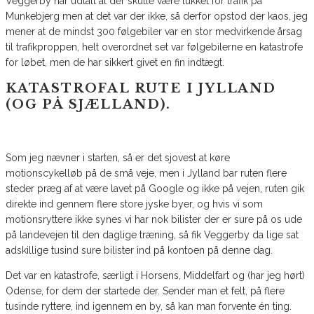
Veggerby har udtalt at der skulle være lukket for trafik på
Munkebjerg men at det var der ikke, så derfor opstod der kaos, jeg
mener at de mindst 300 følgebiler var en stor medvirkende årsag
til trafikproppen, helt overordnet set var følgebilerne en katastrofe
for løbet, men de har sikkert givet en fin indtægt.
KATASTROFAL RUTE I JYLLAND
(OG PÅ SJÆLLAND).
Som jeg nævner i starten, så er det sjovest at køre
motionscykelløb på de små veje, men i Jylland bar ruten flere
steder præg af at være lavet på Google og ikke på vejen, ruten gik
direkte ind gennem flere store jyske byer, og hvis vi som
motionsryttere ikke synes vi har nok bilister der er sure på os ude
på landevejen til den daglige træning, så fik Veggerby da lige sat
adskillige tusind sure bilister ind på kontoen på denne dag.
Det var en katastrofe, særligt i Horsens, Middelfart og (har jeg hørt)
Odense, for dem der startede der. Sender man et felt, på flere
tusinde ryttere, ind igennem en by, så kan man forvente én ting.