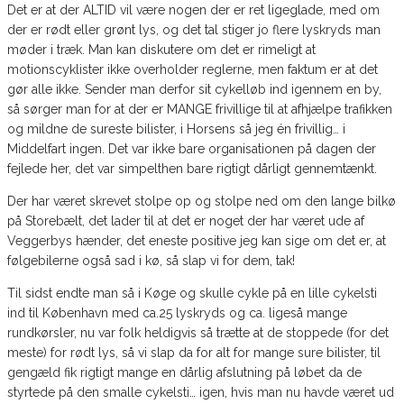
Det er at der ALTID vil være nogen der er ret ligeglade, med om
der er rødt eller grønt lys, og det tal stiger jo flere lyskryds man
møder i træk. Man kan diskutere om det er rimeligt at
motionscyklister ikke overholder reglerne, men faktum er at det
gør alle ikke. Sender man derfor sit cykelløb ind igennem en by,
så sørger man for at der er MANGE frivillige til at afhjælpe trafikken
og mildne de sureste bilister, i Horsens så jeg én frivillig… i
Middelfart ingen. Det var ikke bare organisationen på dagen der
fejlede her, det var simpelthen bare rigtigt dårligt gennemtænkt.
Der har været skrevet stolpe op og stolpe ned om den lange bilkø
på Storebælt, det lader til at det er noget der har været ude af
Veggerbys hænder, det eneste positive jeg kan sige om det er, at
følgebilerne også sad i kø, så slap vi for dem, tak!
Til sidst endte man så i Køge og skulle cykle på en lille cykelsti
ind til København med ca.25 lyskryds og ca. ligeså mange
rundkørsler, nu var folk heldigvis så trætte at de stoppede (for det
meste) for rødt lys, så vi slap da for alt for mange sure bilister, til
gengæld fik rigtigt mange en dårlig afslutning på løbet da de
styrtede på den smalle cykelsti… igen, hvis man nu havde været ud