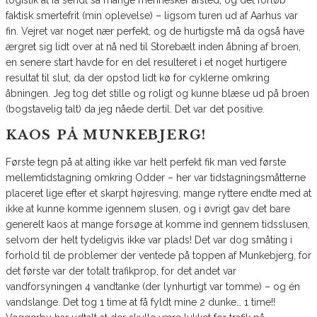
logistik at få sendt så mange mennesker afsted, og det forløb
faktisk smertefrit (min oplevelse) – ligsom turen ud af Aarhus var
fin. Vejret var noget nær perfekt, og de hurtigste må da også have
ærgret sig lidt over at nå ned til Storebælt inden åbning af broen,
en senere start havde for en del resulteret i et noget hurtigere
resultat til slut, da der opstod lidt kø for cyklerne omkring
åbningen. Jeg tog det stille og roligt og kunne blæse ud på broen
(bogstavelig talt) da jeg nåede dertil. Det var det positive.
KAOS PÅ MUNKEBJERG!
Første tegn på at alting ikke var helt perfekt fik man ved første
mellemtidstagning omkring Odder – her var tidstagningsmåtterne
placeret lige efter et skarpt højresving, mange ryttere endte med at
ikke at kunne komme igennem slusen, og i øvrigt gav det bare
generelt kaos at mange forsøge at komme ind gennem tidsslusen,
selvom der helt tydeligvis ikke var plads! Det var dog småting i
forhold til de problemer der ventede på toppen af Munkebjerg, for
det første var der totalt trafikprop, for det andet var
vandforsyningen 4 vandtanke (der lynhurtigt var tomme) – og én
vandslange. Det tog 1 time at få fyldt mine 2 dunke… 1 time!!