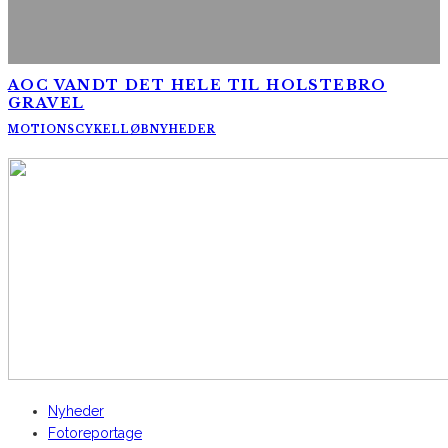
AOC VANDT DET HELE TIL HOLSTEBRO
GRAVEL
MOTIONSCYKELLØB
NYHEDER
AltomCykling.dk 2025 | Tel.: +45 23 49 19 39
Nyheder
Fotoreportage