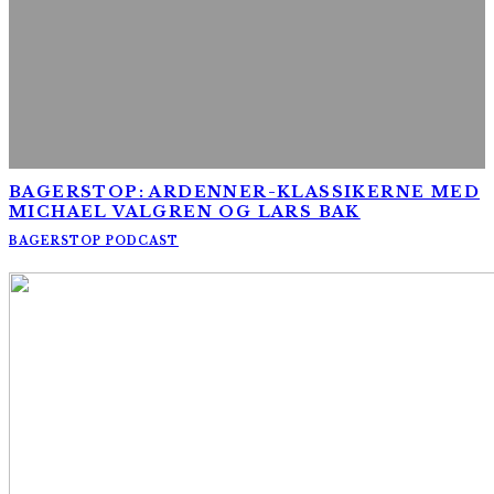
BAGERSTOP: ARDENNER-KLASSIKERNE MED
MICHAEL VALGREN OG LARS BAK
BAGERSTOP PODCAST
AltomCykling.dk 2025 | Tel.: +45 23 49 19 39