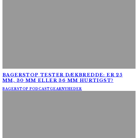
BAGERSTOP TESTER DÆKBREDDE: ER 25
MM, 30 MM ELLER 36 MM HURTIGST?
BAGERSTOP PODCAST
GEAR
NYHEDER