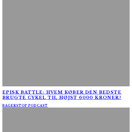
EPISK BATTLE: HVEM KØBER DEN BEDSTE
BRUGTE CYKEL TIL HØJST 6000 KRONER?
BAGERSTOP PODCAST