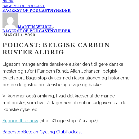
Home
BAGERSTOP PODCAST
BAGERSTOP PODCAST
NYHEDER
MARTIN WEIBEL
·
BAGERSTOP PODCAST
NYHEDER
·
MARCH 1, 2020
PODCAST: BELGISK CARBON
RUSTER ALDRIG
Ligesom mange andre danskere elsker den tidligere danske
mester og 10’er i Flandern Rundt, Allan Johansen, belgisk
cykelsport. Bagerstop dykker ned i fascinationen og historierne
om de de gustne brostensbelagte veje og bakker.
Vi kommer også omkring, hvad det kræver af de mange
motionister, som hver år tager ned til motionsudgaverne af de
ikoniske cykelløb.
Support the show
(https://bagerstop.10er.app/)
Bagerstop
Belgian Cycling Club
Podcast