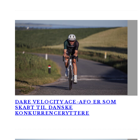
DARE VELOCITY ACE-AFO ER SOM
SKABT TIL DANSKE
KONKURRENCERYTTERE