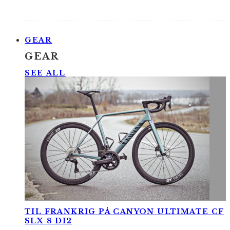
GEAR
GEAR
SEE ALL
TIL FRANKRIG PÅ CANYON ULTIMATE CF
SLX 8 DI2