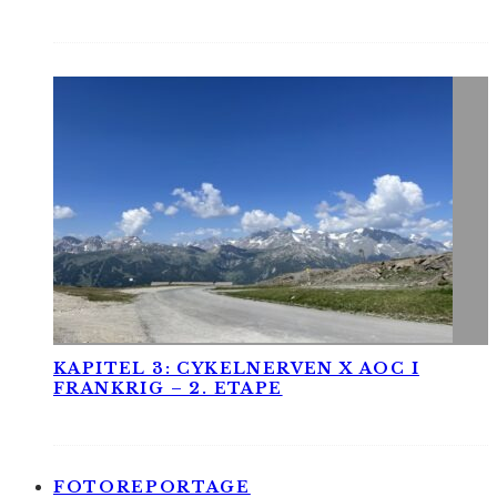
KAPITEL 3: CYKELNERVEN X AOC I
FRANKRIG – 2. ETAPE
FOTOREPORTAGE