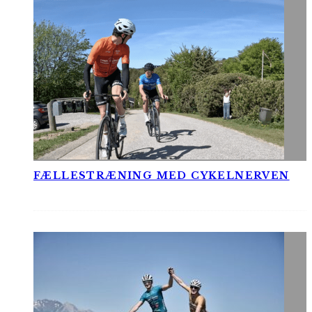
FÆLLESTRÆNING MED CYKELNERVEN