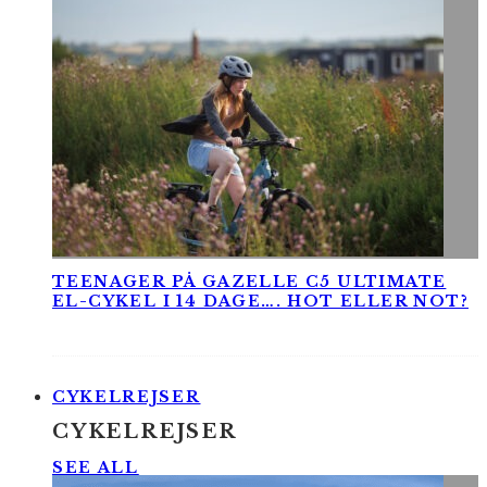
TEENAGER PÅ GAZELLE C5 ULTIMATE
EL-CYKEL I 14 DAGE…. HOT ELLER NOT?
CYKELREJSER
CYKELREJSER
SEE ALL