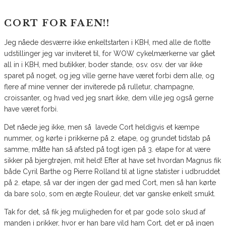
CORT FOR FAEN!!
Jeg nåede desværre ikke enkeltstarten i KBH, med alle de flotte
udstillinger jeg var inviteret til, for WOW cykelmærkerne var gået
all in i KBH, med butikker, boder stande, osv. osv. der var ikke
sparet på noget, og jeg ville gerne have været forbi dem alle, og
flere af mine venner der inviterede på rulletur, champagne,
croissanter, og hvad ved jeg snart ikke, dem ville jeg også gerne
have været forbi.
Det nåede jeg ikke, men så lavede Cort heldigvis et kæmpe
nummer, og kørte i prikkerne på 2. etape, og grundet tidstab på
samme, måtte han så afsted på togt igen på 3. etape for at være
sikker på bjergtrøjen, mit held! Efter at have set hvordan Magnus fik
både Cyril Barthe og Pierre Rolland til at ligne statister i udbruddet
på 2. etape, så var der ingen der gad med Cort, men så han kørte
da bare solo, som en ægte Rouleur, det var ganske enkelt smukt.
Tak for det, så fik jeg muligheden for et par gode solo skud af
manden i prikker, hvor er han bare vild ham Cort, det er på ingen