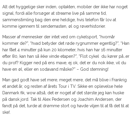
Alt det hyggelige sker inden, optakten, mobiler der ikke har noget
signal, fordi alle forsøger at streame live på samme tid,
sammenstimling bag den ene heldige, hvis telefon får lov at
komme igennem til sendemasten, øl og røverhistorier.
Masser af mennesker der intet ved om cykelsport, “hvornår
kommer de?”, “hvad betyder det røde rygnummer egentlig?”, “Han
har fået 4 minutter på kun 20 kilometer, hvis han har 16 minutter
efter 80, kan han så ikke vinde etapen?”, “Flot cykel du kører på…er
du prof? Kigger ned på ens mave, ej ok, det er du nok ikke, vil du
have en øl, eller en sodavand måske?” – God stemning!
Man gad godt have set mere, meget mere, det må blive i Frankrig
et andet år, og resten af årets Tour i TV. Sikke en oplevelse hele
Danmark fik, wow altså, det er noget af det største jeg kan huske
på dansk jord. Tak til Alex Pedersen og Joachim Andersen, der
fandt på det, turde at drømme stort og havde viljen til at få det til at
ske!.