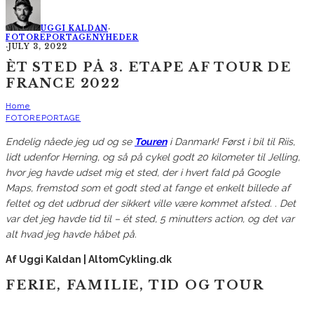
UGGI KALDAN
·
FOTOREPORTAGE
NYHEDER
·
JULY 3, 2022
ÈT STED PÅ 3. ETAPE AF TOUR DE
FRANCE 2022
Home
FOTOREPORTAGE
Endelig nåede jeg ud og se
Touren
i Danmark! Først i bil til Riis,
lidt udenfor Herning, og så på cykel godt 20 kilometer til Jelling,
hvor jeg havde udset mig et sted, der i hvert fald på Google
Maps, fremstod som et godt sted at fange et enkelt billede af
feltet og det udbrud der sikkert ville være kommet afsted. . Det
var det jeg havde tid til – ét sted, 5 minutters action, og det var
alt hvad jeg havde håbet på.
Af Uggi Kaldan | AltomCykling.dk
FERIE, FAMILIE, TID OG TOUR