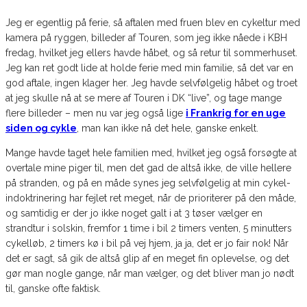
Jeg er egentlig på ferie, så aftalen med fruen blev en cykeltur med
kamera på ryggen, billeder af Touren, som jeg ikke nåede i KBH
fredag, hvilket jeg ellers havde håbet, og så retur til sommerhuset.
Jeg kan ret godt lide at holde ferie med min familie, så det var en
god aftale, ingen klager her. Jeg havde selvfølgelig håbet og troet
at jeg skulle nå at se mere af Touren i DK “live”, og tage mange
flere billeder – men nu var jeg også lige
i Frankrig for en uge
siden og cykle
, man kan ikke nå det hele, ganske enkelt.
Mange havde taget hele familien med, hvilket jeg også forsøgte at
overtale mine piger til, men det gad de altså ikke, de ville hellere
på stranden, og på en måde synes jeg selvfølgelig at min cykel-
indoktrinering har fejlet ret meget, når de prioriterer på den måde,
og samtidig er der jo ikke noget galt i at 3 tøser vælger en
strandtur i solskin, fremfor 1 time i bil 2 timers venten, 5 minutters
cykelløb, 2 timers kø i bil på vej hjem, ja ja, det er jo fair nok! Når
det er sagt, så gik de altså glip af en meget fin oplevelse, og det
gør man nogle gange, når man vælger, og det bliver man jo nødt
til, ganske ofte faktisk.