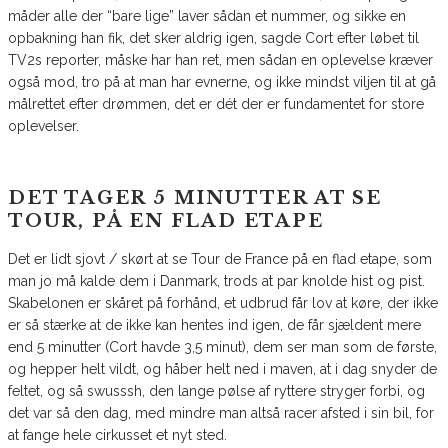
måder alle der “bare lige” laver sådan et nummer, og sikke en
opbakning han fik, det sker aldrig igen, sagde Cort efter løbet til
TV2s reporter, måske har han ret, men sådan en oplevelse kræver
også mod, tro på at man har evnerne, og ikke mindst viljen til at gå
målrettet efter drømmen, det er dét der er fundamentet for store
oplevelser.
DET TAGER 5 MINUTTER AT SE
TOUR, PÅ EN FLAD ETAPE
Det er lidt sjovt / skørt at se Tour de France på en flad etape, som
man jo må kalde dem i Danmark, trods at par knolde hist og pist.
Skabelonen er skåret på forhånd, et udbrud får lov at køre, der ikke
er så stærke at de ikke kan hentes ind igen, de får sjældent mere
end 5 minutter (Cort havde 3,5 minut), dem ser man som de første,
og hepper helt vildt, og håber helt ned i maven, at i dag snyder de
feltet, og så swusssh, den lange pølse af ryttere stryger forbi, og
det var så den dag, med mindre man altså racer afsted i sin bil, for
at fange hele cirkusset et nyt sted.