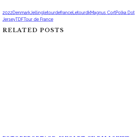
2022
Denmark
Jelling
letourdefrance
Letourdk
Magnus Cort
Polka Dot
Jersey
TDF
Tour de France
RELATED POSTS