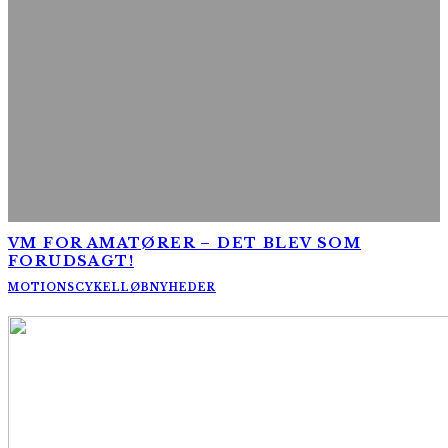
VM FOR AMATØRER – DET BLEV SOM
FORUDSAGT!
MOTIONSCYKELLØB
NYHEDER
AltomCykling.dk 2025 | Tel.: +45 23 49 19 39