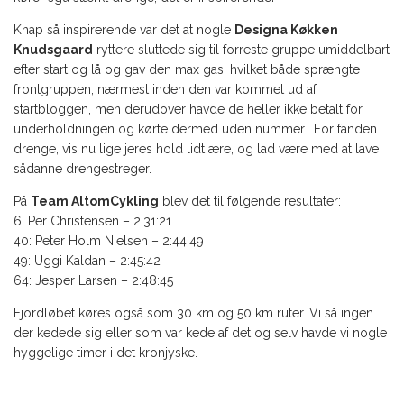
Knap så inspirerende var det at nogle
Designa Køkken
Knudsgaard
ryttere sluttede sig til forreste gruppe umiddelbart
efter start og lå og gav den max gas, hvilket både sprængte
frontgruppen, nærmest inden den var kommet ud af
startbloggen, men derudover havde de heller ikke betalt for
underholdningen og kørte dermed uden nummer… For fanden
drenge, vis nu lige jeres hold lidt ære, og lad være med at lave
sådanne drengestreger.
På
Team AltomCykling
blev det til følgende resultater:
6: Per Christensen – 2:31:21
40: Peter Holm Nielsen – 2:44:49
49: Uggi Kaldan – 2:45:42
64: Jesper Larsen – 2:48:45
Fjordløbet køres også som 30 km og 50 km ruter. Vi så ingen
der kedede sig eller som var kede af det og selv havde vi nogle
hyggelige timer i det kronjyske.