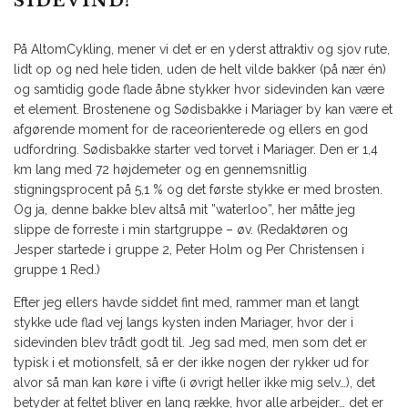
SIDEVIND!
På AltomCykling, mener vi det er en yderst attraktiv og sjov rute,
lidt op og ned hele tiden, uden de helt vilde bakker (på nær én)
og samtidig gode flade åbne stykker hvor sidevinden kan være
et element. Brostenene og Sødisbakke i Mariager by kan være et
afgørende moment for de raceorienterede og ellers en god
udfordring. Sødisbakke starter ved torvet i Mariager. Den er 1,4
km lang med 72 højdemeter og en gennemsnitlig
stigningsprocent på 5,1 % og det første stykke er med brosten.
Og ja, denne bakke blev altså mit ”waterloo”, her måtte jeg
slippe de forreste i min startgruppe – øv. (Redaktøren og
Jesper startede i gruppe 2, Peter Holm og Per Christensen i
gruppe 1 Red.)
Efter jeg ellers havde siddet fint med, rammer man et langt
stykke ude flad vej langs kysten inden Mariager, hvor der i
sidevinden blev trådt godt til. Jeg sad med, men som det er
typisk i et motionsfelt, så er der ikke nogen der rykker ud for
alvor så man kan køre i vifte (i øvrigt heller ikke mig selv…), det
betyder at feltet bliver en lang række, hvor alle arbejder… det er