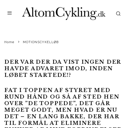
UGGI KALDAN
·
MOTIONSCYKELLØB
NYHEDER
·
AUGUST 16, 2014
Uggi fra Team AltomCykling.dk til Fjordloebet i Randers 2014 © Foto: AltomCykling.dk
FJORDLØBET I RANDERS…
BROSTEN, HVEM HAVDE SAGT
NOGET OM BROSTEN?
Home
MOTIONSCYKELLØB
DER VAR DER DA VIST INGEN DER
HAVDE ADVARET IMOD, INDEN
LØBET STARTEDE!?
FAT I TOPPEN AF STYRET MED
RUND HÅND OG SÅ AF STED HEN
OVER ”DE TOPPEDE”, DET GÅR
MEGET GODT, MEN HVAD ER NU
DET – EN LANG BAKKE, DER HAR
TIL FORMÅL AT ELIMINERE