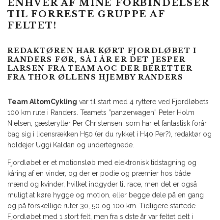
ENHVER AF MINE FORBINDELSER
TIL FORRESTE GRUPPE AF
FELTET!
REDAKTØREN HAR KØRT FJORDLØBET I
RANDERS FØR, SÅ I ÅR ER DET JESPER
LARSEN FRA TEAM AOC DER BERETTER
FRA THOR ØLLENS HJEMBY RANDERS
Team AltomCykling
var til start med 4 ryttere ved Fjordløbets
100 km rute i Randers. Teamets ”panzerwagen” Peter Holm
Nielsen, gæsterytter Per Christensen, som har et fantastisk forår
bag sig i licensrækken H50 (er du rykket i H40 Per?), redaktør og
holdejer Uggi Kaldan og undertegnede.
Fjordløbet er et motionsløb med elektronisk tidstagning og
kåring af en vinder, og der er podie og præmier hos både
mænd og kvinder, hvilket indgyder til race, men det er også
muligt at køre hygge og motion, eller begge dele på en gang
og på forskellige ruter 30, 50 og 100 km. Tidligere startede
Fjordløbet med 1 stort felt, men fra sidste år var feltet delt i