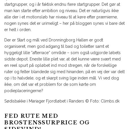
startgrupper, og i år faktisk endnu flere startgrupper. Det gør at
man kan starte efter ambition og niveau. Det er naturligvis ikke
alle der i et motionsløb har niveau til at køre efter præmierne,
nogen synes det er urimeligt – her på bloggen synes vi bare det
er helt i orden.
Der er Start og mål ved Dronningborg Hallen er godt
organiseret, men god adgang til bad og toiletter samt et
hyggeligt lille ”afterrace” område – som også udgjorde løbets
sidste depot. Eneste lille plet var, at det kunne være svært med
en reel spurt på opløbet ind mod stregen, når de forskellige
ruter og felter blandede sig med hinanden, på en vej der var delt
op i to halvdele, og et skarpt sving lige inden mål. Vi ved dog
ikke, om det var et problem for de som kørte om
podieplaceringerne?
Sødisbakke i Mariager Fjordløbet i Randers © Foto: Climbs.dk
FED RUTE MED
BROSTENSSURPRICE OG