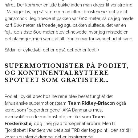
hårdt. Der kommer en lille bakke inden man drejer til venstre ind
i Mariager by, og så rammer man ellers brostenene, det var et
granatchok. Jeg troede at bakken var 600 meter, så da jeg havde
kørt 600 meter, så troede jeg sgu bakken sluttede, det var en
fejl… de sidste 600 meter blev et helvede, hvor jeg mistede en
del placinger, men værst af alt, fronten var forsvundet ud af syne.
Sådan er cykelløb, det er også det der er fedt :)
SUPERMOTIONISTER PÅ PODIET,
OG KONTINENTALRYTTERE
SPOTTET SOM GRATISTER…
Podiet i cykelløbet hos herrene blev besat tungt af det
århusianske supermotionsteam
Team Ridley-Briacon
også
kendt som ”bagerdrengene” AKA Danmarks mest
overkvalificerede motionshold, en titel som
Team
Frederikshøj
dog i høj grad forsøger at erobre. Men til
Fjordløbet i Randers var det altså TRB der tog point i den strid! I
kører sgu stærkt drenge, det er inspirerende!