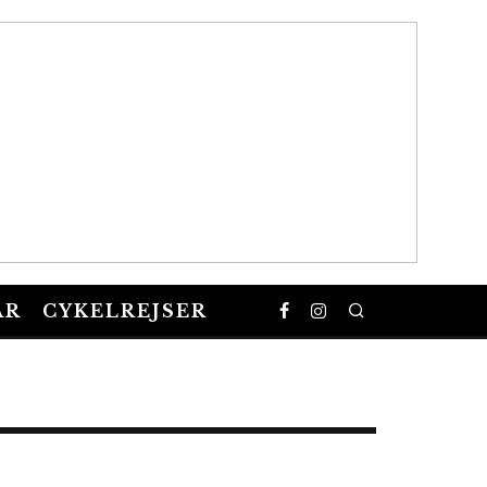
AR
CYKELREJSER