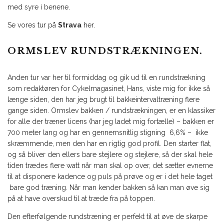
med syre i benene.
Se vores tur på
Strava
her.
ORMSLEV RUNDSTRÆKNINGEN.
Anden tur var her til formiddag og gik ud til en rundstrækning
som redaktøren for Cykelmagasinet, Hans, viste mig for ikke så
længe siden, den har jeg brugt til bakkeintervaltræning flere
gange siden. Ormslev bakken / rundstrækningen, er en klassiker
for alle der træner licens (har jeg ladet mig fortælle) – bakken er
700 meter lang og har en gennemsnitlig stigning 6,6% – ikke
skræmmende, men den har en rigtig god profil. Den starter flat,
og så bliver den ellers bare stejlere og stejlere, så der skal hele
tiden trædes flere watt når man skal op over, det sætter evnerne
til at disponere kadence og puls på prøve og er i det hele taget
bare god træning. Når man kender bakken så kan man øve sig
på at have overskud til at træde fra på toppen.
Den efterfølgende rundstræning er perfekt til at øve de skarpe