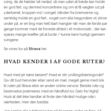
sving, da de hælder let nedad, så man uden at træde kan holde
en god fart, og dermed koncentrere sig om at få vægten ud på
yderbenet, kroppen ind i svinget, hånden fra bremserne og
samtidig holde en god fart… noget som alle begyndere vil skrive
under på, er en ting man helt klart mangler når man de første par
gange kommer med de forreste afsted i et motionsløb… der kan
spares mange kræfter på at turde / kunne køre hurtigt igennem
svingene.
Se vores tur på
Strava
her.
HVAD KENDER I AF GODE RUTER?
Hvad med jer kære læsere? Hvad er din yndlingstræningsrute?
Giv dit bud herunder eller send en mail, meget gerne med link
til ruten på Strava eller en anden online service. Bedste rute og
beskrivelse præmieres med en håndfuld Iso Gels fra High5!
Husk at det ikke handler at finde den hårdest mulige rute i
nærheden, men den bedste.