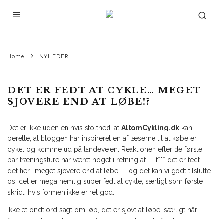
UGGI KALDAN
·
NYHEDER
·
FEBRUARY 27, 2013
Asbjørn på Ormslevbakken, anden omgang, det ser sgu godt ud! ©Photo: Uggi Kaldan
(iPhone) // AltomCykling.dk
“FORÅRS”-TRÆNING SOM
NYBEGYNDER.
Home
NYHEDER
DET ER FEDT AT CYKLE… MEGET
SJOVERE END AT LØBE!?
Det er ikke uden en hvis stolthed, at
AltomCykling.dk
kan
berette, at bloggen har inspireret en af læserne til at købe en
cykel og komme ud på landevejen. Reaktionen efter de første
par træningsture har været noget i retning af – “f*** det er fedt
det her… meget sjovere end at løbe” – og det kan vi godt tilslutte
os, det er mega nemlig super fedt at cykle, særligt som første
skridt, hvis formen ikke er ret god.
Ikke et ondt ord sagt om løb, det er sjovt at løbe, særligt når