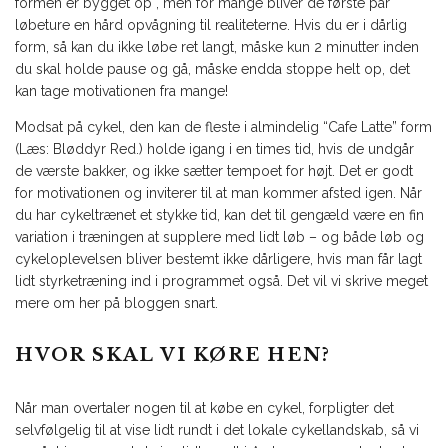
formen er bygget op , men for mange bliver de første par
løbeture en hård opvågning til realiteterne. Hvis du er i dårlig
form, så kan du ikke løbe ret langt, måske kun 2 minutter inden
du skal holde pause og gå, måske endda stoppe helt op, det
kan tage motivationen fra mange!
Modsat på cykel, den kan de fleste i almindelig “Cafe Latte” form
(Læs: Bløddyr Red.) holde igang i en times tid, hvis de undgår
de værste bakker, og ikke sætter tempoet for højt. Det er godt
for motivationen og inviterer til at man kommer afsted igen. Når
du har cykeltrænet et stykke tid, kan det til gengæld være en fin
variation i træningen at supplere med lidt løb – og både løb og
cykeloplevelsen bliver bestemt ikke dårligere, hvis man får lagt
lidt styrketræning ind i programmet også. Det vil vi skrive meget
mere om her på bloggen snart.
HVOR SKAL VI KØRE HEN?
Når man overtaler nogen til at købe en cykel, forpligter det
selvfølgelig til at vise lidt rundt i det lokale cykellandskab, så vi