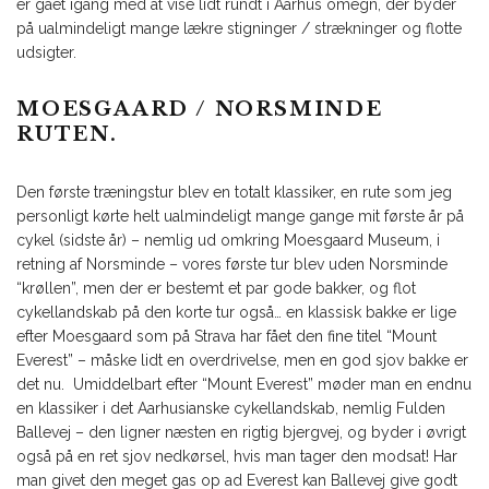
er gået igang med at vise lidt rundt i Aarhus omegn, der byder
på ualmindeligt mange lækre stigninger / strækninger og flotte
udsigter.
MOESGAARD / NORSMINDE
RUTEN.
Den første træningstur blev en totalt klassiker, en rute som jeg
personligt kørte helt ualmindeligt mange gange mit første år på
cykel (sidste år) – nemlig ud omkring Moesgaard Museum, i
retning af Norsminde – vores første tur blev uden Norsminde
“krøllen”, men der er bestemt et par gode bakker, og flot
cykellandskab på den korte tur også… en klassisk bakke er lige
efter Moesgaard som på Strava har fået den fine titel “Mount
Everest” – måske lidt en overdrivelse, men en god sjov bakke er
det nu. Umiddelbart efter “Mount Everest” møder man en endnu
en klassiker i det Aarhusianske cykellandskab, nemlig Fulden
Ballevej – den ligner næsten en rigtig bjergvej, og byder i øvrigt
også på en ret sjov nedkørsel, hvis man tager den modsat! Har
man givet den meget gas op ad Everest kan Ballevej give godt