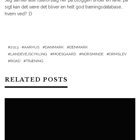
Jeg samler alle ruteforslag her på bloggen under en fane, på
sigt kan det være det bliver en helt god træningsdatabase…
hvem ved? :D
2013
AARHUS
DANMARK
DENMARK
LANDEVEJSCYKLING
MOESGAARD
NORSMINDE
ORMSLEV
ROAD
TRÆNING
RELATED POSTS