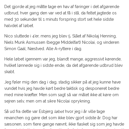
Det gjorde at jeg måtte tage en hav af føringer i det afgørende
udbrud, hver gang den var ved at få i stå, da feltet jagtede os
med 30 sekunder til 1 minuts forspring stort set hele sidste
halvdel af løbet.
Nico sluttede i 4’er, mens jeg blev 5. Slået af Nikolaj Henning,
Niels Munk Asmussen (begge Middelfart) Nicolai, og vinderen
Simon Gaál, Næstved. Alle A-ryttere i dag.
Hele løbet igennem var jeg, blandt mange, aggressivt kørende,
hvilket lønnede sig i sidste ende, da det afgørende udbrud blev
skabt.
Jeg føler mig den dag i dag, stadig sikker på at jeg kunne have
vundet hvis jeg havde kørt bedre taktisk og desponeret bedre
med mine kræfter. Men som sagt så var målet ikke at køre om
sejren selv, men om at sikre Nicolai oprykning.
Så ud fra dette var Esbjerg
løbet
hvor jeg i år ville tage
revanchen og gøre det som ikke blev gjort sidste år. Dog har
sæsonen, som flere gange nævnt, ikke flasket sig som jeg havde