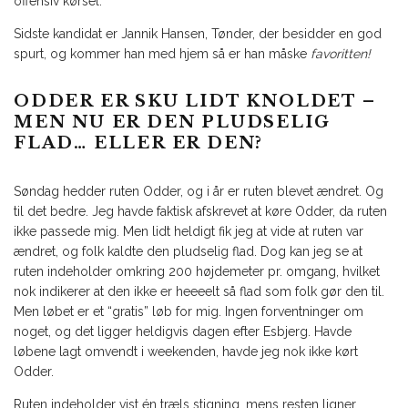
offensiv kørsel.
Sidste kandidat er Jannik Hansen, Tønder, der besidder en god
spurt, og kommer han med hjem så er han måske
favoritten!
ODDER ER SKU LIDT KNOLDET –
MEN NU ER DEN PLUDSELIG
FLAD… ELLER ER DEN?
Søndag hedder ruten Odder, og i år er ruten blevet ændret. Og
til det bedre. Jeg havde faktisk afskrevet at køre Odder, da ruten
ikke passede mig. Men lidt heldigt fik jeg at vide at ruten var
ændret, og folk kaldte den pludselig flad. Dog kan jeg se at
ruten indeholder omkring 200 højdemeter pr. omgang, hvilket
nok indikerer at den ikke er heeeelt så flad som folk gør den til.
Men løbet er et “gratis” løb for mig. Ingen forventninger om
noget, og det ligger heldigvis dagen efter Esbjerg. Havde
løbene lagt omvendt i weekenden, havde jeg nok ikke kørt
Odder.
Ruten indeholder vist én træls stigning, mens resten ligner