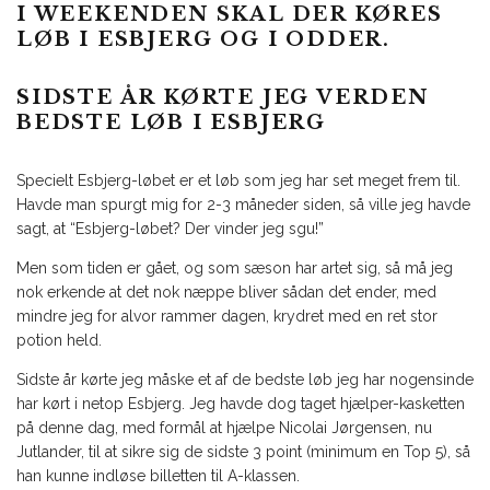
I WEEKENDEN SKAL DER KØRES
LØB I ESBJERG OG I ODDER.
SIDSTE ÅR KØRTE JEG VERDEN
BEDSTE LØB I ESBJERG
Specielt Esbjerg-løbet er et løb som jeg har set meget frem til.
Havde man spurgt mig for 2-3 måneder siden, så ville jeg havde
sagt, at “Esbjerg-løbet? Der vinder jeg sgu!”
Men som tiden er gået, og som sæson har artet sig, så må jeg
nok erkende at det nok næppe bliver sådan det ender, med
mindre jeg for alvor rammer dagen, krydret med en ret stor
potion held.
Sidste år kørte jeg måske et af de bedste løb jeg har nogensinde
har kørt i netop Esbjerg. Jeg havde dog taget hjælper-kasketten
på denne dag, med formål at hjælpe Nicolai Jørgensen, nu
Jutlander, til at sikre sig de sidste 3 point (minimum en Top 5), så
han kunne indløse billetten til A-klassen.