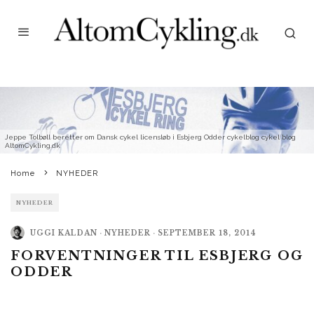
Jeppe Tolbøll beretter om Dansk cykel licensløb i Esbjerg Odder cykelblog cykel blog
AltomCykling.dk
Home
NYHEDER
NYHEDER
UGGI KALDAN
·
NYHEDER
·
SEPTEMBER 18, 2014
FORVENTNINGER TIL ESBJERG OG
ODDER