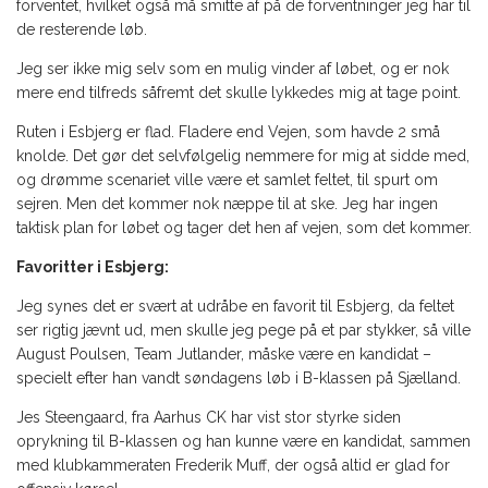
forventet, hvilket også må smitte af på de forventninger jeg har til
de resterende løb.
Jeg ser ikke mig selv som en mulig vinder af løbet, og er nok
mere end tilfreds såfremt det skulle lykkedes mig at tage point.
Ruten i Esbjerg er flad. Fladere end Vejen, som havde 2 små
knolde. Det gør det selvfølgelig nemmere for mig at sidde med,
og drømme scenariet ville være et samlet feltet, til spurt om
sejren. Men det kommer nok næppe til at ske. Jeg har ingen
taktisk plan for løbet og tager det hen af vejen, som det kommer.
Favoritter i Esbjerg:
Jeg synes det er svært at udråbe en favorit til Esbjerg, da feltet
ser rigtig jævnt ud, men skulle jeg pege på et par stykker, så ville
August Poulsen, Team Jutlander, måske være en kandidat –
specielt efter han vandt søndagens løb i B-klassen på Sjælland.
Jes Steengaard, fra Aarhus CK har vist stor styrke siden
oprykning til B-klassen og han kunne være en kandidat, sammen
med klubkammeraten Frederik Muff, der også altid er glad for