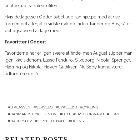
knolde, ud fra ruteprofilen.
Hvis deltagelse i Odder-løbet lige kan hjælpe med at rive
formen det aller, allersidste nøk op inden Tønder og Bov, så er
det også værd at tage med.
Favoritter i Odder:
Favoritterne her er igen svære at finde, men August slipper man
igen ikke udenom. Lasse Panduro, Silkeborg, Nicolai Sprenger,
Hjørring og Nikolaj Høyen Gudiksen, Nr. Søby kunne være
udfordrere også.
B KLASSEN
CERVELO
CYKELLØB
CYKLING
DANMARKS CYKLE UNION
DCU
FAST FORWARD
FFWD
HADERSLEV
JEPPE TOLBØLL
LICENS
RELATED POSTS