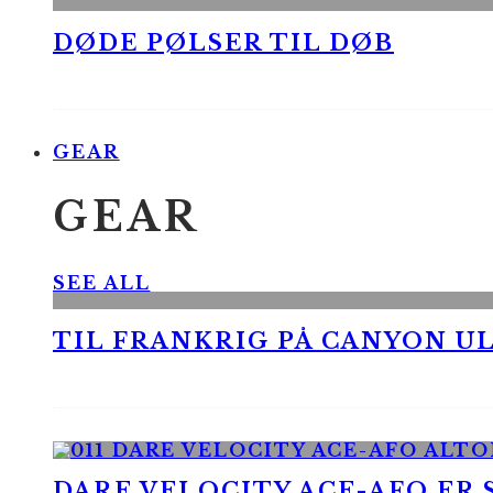
DØDE PØLSER TIL DØB
GEAR
GEAR
SEE ALL
TIL FRANKRIG PÅ CANYON UL
DARE VELOCITY ACE-AFO ER