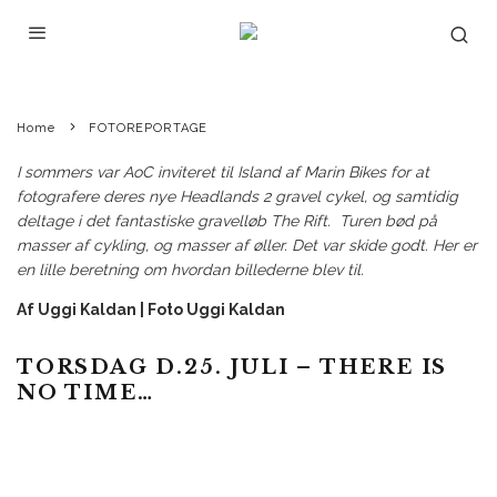
UGGI KALDAN
·
FOTOREPORTAGE
NYHEDER
·
JANUARY 14, 2020
FOTOREPORTAGE: EN TUR TIL
ISLAND MED MARIN
Home
FOTOREPORTAGE
I sommers var AoC inviteret til Island af Marin Bikes for at
fotografere deres nye Headlands 2 gravel cykel, og samtidig
deltage i det fantastiske gravelløb
The Rift.
Turen bød på
masser af cykling, og masser af øller. Det var skide godt. Her er
en lille beretning om hvordan billederne blev til.
Af Uggi Kaldan | Foto Uggi Kaldan
TORSDAG D.25. JULI – THERE IS
NO TIME…