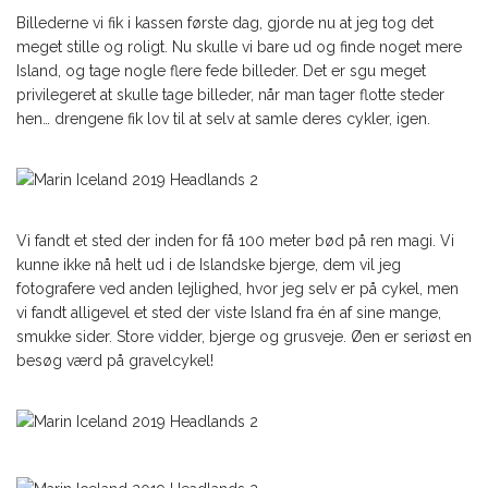
Billederne vi fik i kassen første dag, gjorde nu at jeg tog det
meget stille og roligt. Nu skulle vi bare ud og finde noget mere
Island, og tage nogle flere fede billeder. Det er sgu meget
privilegeret at skulle tage billeder, når man tager flotte steder
hen… drengene fik lov til at selv at samle deres cykler, igen.
Vi fandt et sted der inden for få 100 meter bød på ren magi. Vi
kunne ikke nå helt ud i de Islandske bjerge, dem vil jeg
fotografere ved anden lejlighed, hvor jeg selv er på cykel, men
vi fandt alligevel et sted der viste Island fra én af sine mange,
smukke sider. Store vidder, bjerge og grusveje. Øen er seriøst en
besøg værd på gravelcykel!