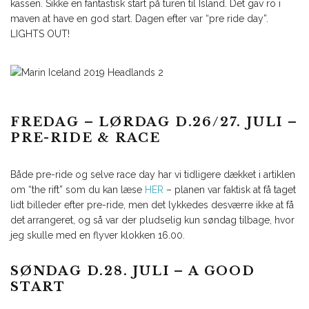
kassen. Sikke en fantastisk start på turen til Island. Det gav ro i
maven at have en god start. Dagen efter var “pre ride day”.
LIGHTS OUT!
FREDAG – LØRDAG D.26/27. JULI –
PRE-RIDE & RACE
Både pre-ride og selve race day har vi tidligere dækket i artiklen
om “the rift” som du kan læse
HER
– planen var faktisk at få taget
lidt billeder efter pre-ride, men det lykkedes desværre ikke at få
det arrangeret, og så var der pludselig kun søndag tilbage, hvor
jeg skulle med en flyver klokken 16.00.
SØNDAG D.28. JULI – A GOOD
START