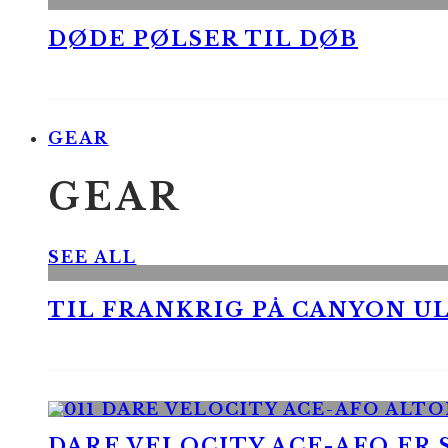
DØDE PØLSER TIL DØB
GEAR
GEAR
SEE ALL
TIL FRANKRIG PÅ CANYON UL
DARE VELOCITY ACE-AFO ER