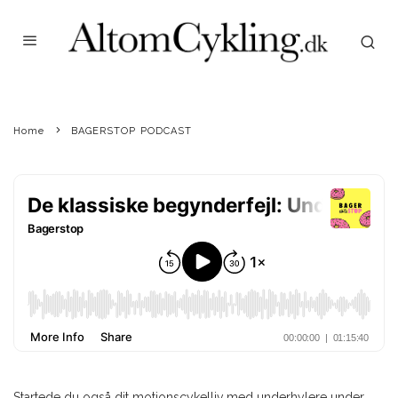
MARTIN WEIBEL
·
BAGERSTOP PODCAST
NYHEDER
·
MARCH 13, 2021
PODCAST: DE KLASSISKE
BEGYNDERFEJL
Home
BAGERSTOP PODCAST
Startede du også dit motionscykelliv med underhylere under