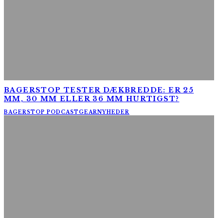
BAGERSTOP TESTER DÆKBREDDE: ER 25
MM, 30 MM ELLER 36 MM HURTIGST?
BAGERSTOP PODCAST
GEAR
NYHEDER