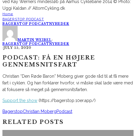
Home
BAGERSTOP PODCAST
BAGERSTOP PODCAST
NYHEDER
MARTIN WEIBEL
·
BAGERSTOP PODCAST
NYHEDER
·
JULY 15, 2020
PODCAST: FÅ EN HØJERE
GENNEMSNITSFART
Christian “Den Røde Baron” Moberg giver gode råd til at få mere
fart i cyklen. Og han forklarer hvorfor, vi måske skal lade være med
at fokusere så meget på gennemsnitsfarten.
Support the show
(https://bagerstop.10er.app/)
Bagerstop
Christian Moberg
Podcast
RELATED POSTS