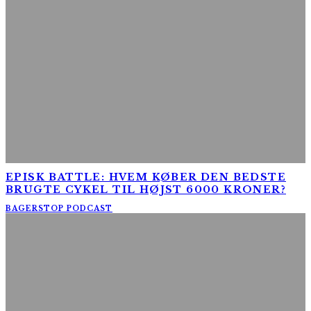
EPISK BATTLE: HVEM KØBER DEN BEDSTE
BRUGTE CYKEL TIL HØJST 6000 KRONER?
BAGERSTOP PODCAST