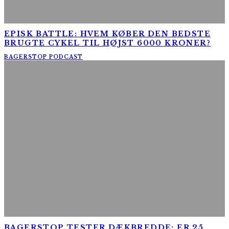
EPISK BATTLE: HVEM KØBER DEN BEDSTE
BRUGTE CYKEL TIL HØJST 6000 KRONER?
BAGERSTOP PODCAST
BAGERSTOP TESTER DÆKBREDDE: ER 25