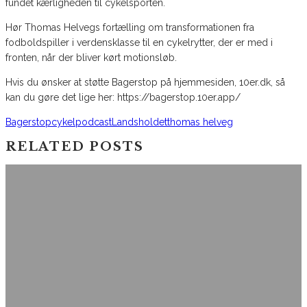
fundet kærligheden til cykelsporten.
Hør Thomas Helvegs fortælling om transformationen fra
fodboldspiller i verdensklasse til en cykelrytter, der er med i
fronten, når der bliver kørt motionsløb.
Hvis du ønsker at støtte Bagerstop på hjemmesiden, 10er.dk, så
kan du gøre det lige her: https://bagerstop.10er.app/
Bagerstop
cykelpodcast
Landsholdet
thomas helveg
RELATED POSTS