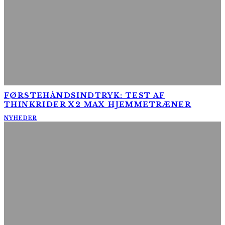
FØRSTEHÅNDSINDTRYK: TEST AF
THINKRIDER X2 MAX HJEMMETRÆNER
NYHEDER