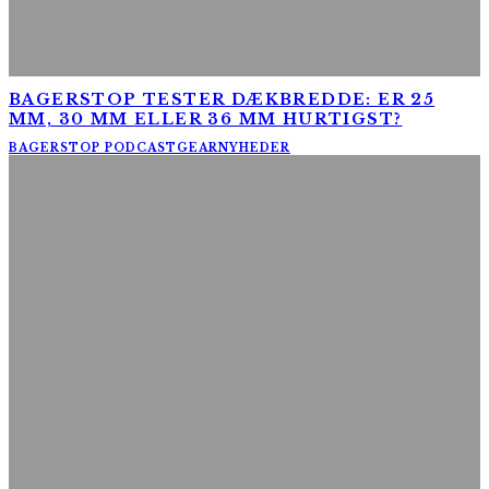
BAGERSTOP TESTER DÆKBREDDE: ER 25
MM, 30 MM ELLER 36 MM HURTIGST?
BAGERSTOP PODCAST
GEAR
NYHEDER