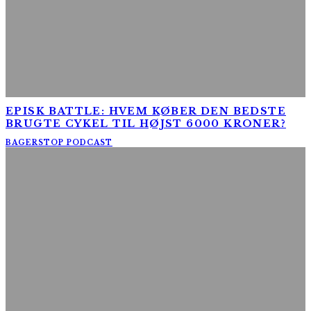
EPISK BATTLE: HVEM KØBER DEN BEDSTE
BRUGTE CYKEL TIL HØJST 6000 KRONER?
BAGERSTOP PODCAST