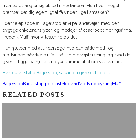
man bare snegler sig afsted i modvinden. Men hvor meget
bremser det dig egentligt at få vinden lige i smasken?
I denne episode af Bagerstop er vi på landevejen med den
dygtige enkeltstartsrytter, og medejer af et aerooptimeringsfirma,
Frederik Muff, hvor vi tester netop det.
Han hjælper med at undersøge, hvordan både med- og
modvinden påvirker din fart på samme vejstrækning, og hvad det
giver at ligge på hjul af en cykelkammerat eller cykelveninde.
Hvis du vil støtte Bagerstop, så kan du gøre det lige her
.
Bagerstop
Bagerstop podcast
Modvind
Modvind cykling
Muff
RELATED POSTS