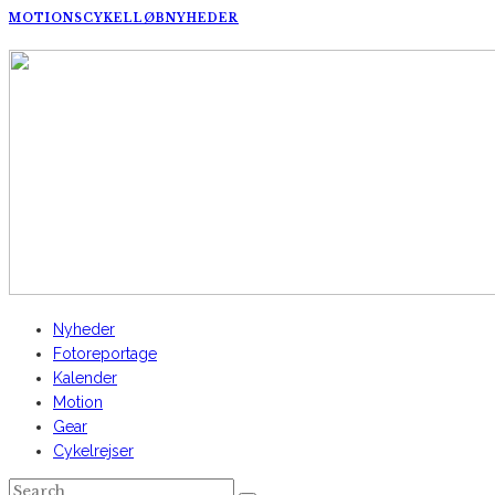
MOTIONSCYKELLØB
NYHEDER
AltomCykling.dk 2025 | Tel.: +45 23 49 19 39
Nyheder
Fotoreportage
Kalender
Motion
Gear
Cykelrejser