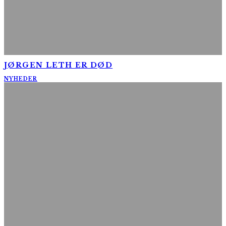
JØRGEN LETH ER DØD
NYHEDER