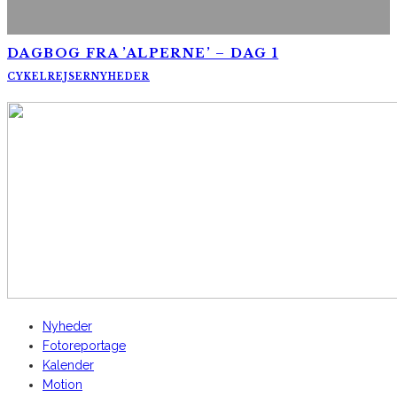
DAGBOG FRA ’ALPERNE’ – DAG 1
CYKELREJSER
NYHEDER
AltomCykling.dk 2025 | Tel.: +45 23 49 19 39
Nyheder
Fotoreportage
Kalender
Motion