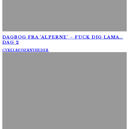
DAGBOG FRA ’ALPERNE’ – FUCK DIG LAMA…
DAG 2
CYKELREJSER
NYHEDER