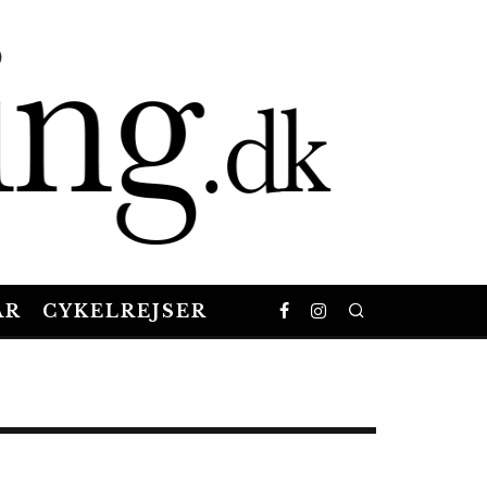
AR
CYKELREJSER