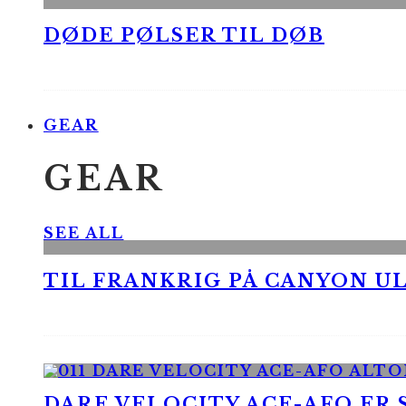
DØDE PØLSER TIL DØB
GEAR
GEAR
SEE ALL
TIL FRANKRIG PÅ CANYON UL
DARE VELOCITY ACE-AFO ER