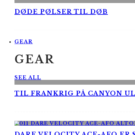
DØDE PØLSER TIL DØB
GEAR
GEAR
SEE ALL
TIL FRANKRIG PÅ CANYON UL
DARE VELOCITY ACE-AFO ER