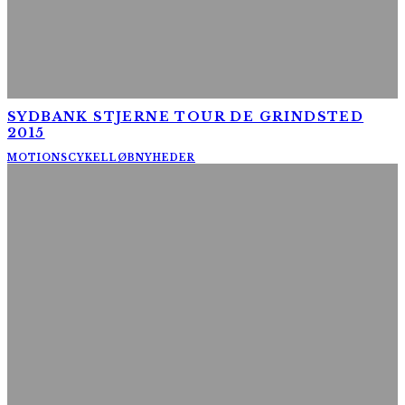
SYDBANK STJERNE TOUR DE GRINDSTED
2015
MOTIONSCYKELLØB
NYHEDER