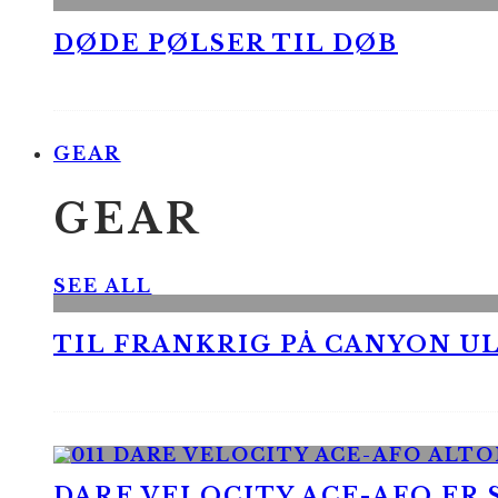
DØDE PØLSER TIL DØB
GEAR
GEAR
SEE ALL
TIL FRANKRIG PÅ CANYON UL
DARE VELOCITY ACE-AFO ER