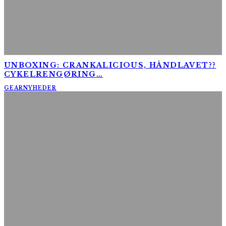
UNBOXING: CRANKALICIOUS, HÅNDLAVET??
CYKELRENGØRING…
GEAR
NYHEDER