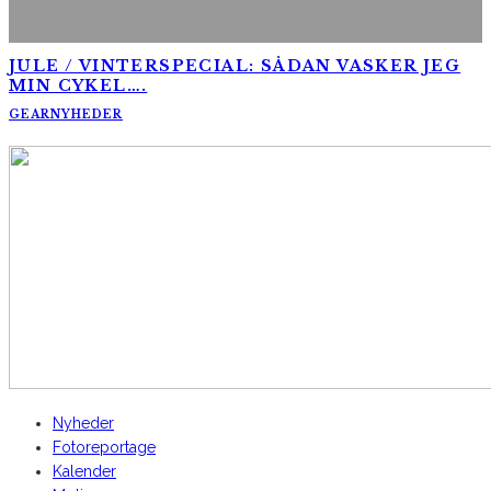
JULE / VINTERSPECIAL: SÅDAN VASKER JEG
MIN CYKEL….
GEAR
NYHEDER
AltomCykling.dk 2025 | Tel.: +45 23 49 19 39
Nyheder
Fotoreportage
Kalender