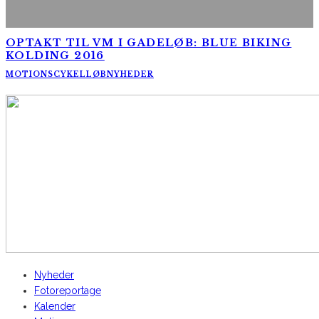
OPTAKT TIL VM I GADELØB: BLUE BIKING
KOLDING 2016
MOTIONSCYKELLØB
NYHEDER
AltomCykling.dk 2025 | Tel.: +45 23 49 19 39
Nyheder
Fotoreportage
Kalender