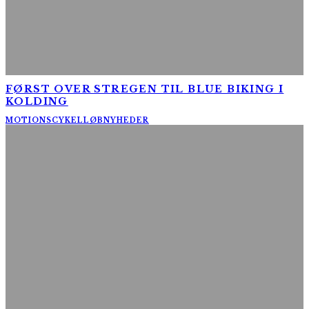
FØRST OVER STREGEN TIL BLUE BIKING I
KOLDING
MOTIONSCYKELLØB
NYHEDER