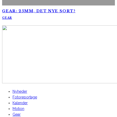
GEAR: 25MM, DET NYE SORT?
GEAR
AltomCykling.dk 2025 | Tel.: +45 23 49 19 39
Nyheder
Fotoreportage
Kalender
Motion
Gear