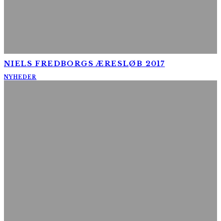
NIELS FREDBORGS ÆRESLØB 2017
NYHEDER