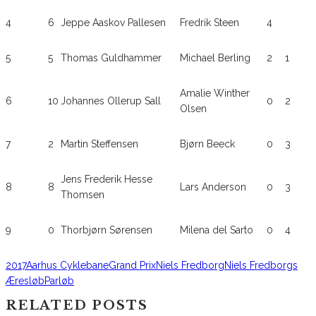
4
6
Jeppe Aaskov Pallesen
Fredrik Steen
4
5
5
Thomas Guldhammer
Michael Berling
2
1
Amalie Winther
6
10
Johannes Ollerup Sall
0
2
Olsen
7
2
Martin Steffensen
Bjørn Beeck
0
3
Jens Frederik Hesse
8
8
Lars Anderson
0
3
Thomsen
9
0
Thorbjørn Sørensen
Milena del Sarto
0
4
2017
Aarhus Cyklebane
Grand Prix
Niels Fredborg
Niels Fredborgs
Æresløb
Parløb
RELATED POSTS