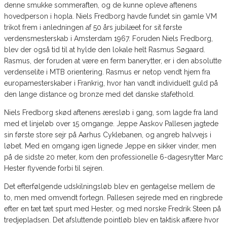
denne smukke sommeraften, og de kunne opleve aftenens
hovedperson i hopla. Niels Fredborg havde fundet sin gamle VM
trikot frem i anledningen af 50 års jubilæet for sit første
verdensmesterskab i Amsterdam 1967. Foruden Niels Fredborg,
blev der også tid til at hylde den lokale helt Rasmus Søgaard.
Rasmus, der foruden at være en ferm banerytter, er i den absolutte
verdenselite i MTB orientering. Rasmus er netop vendt hjem fra
europamesterskaber i Frankrig, hvor han vandt individuelt guld på
den lange distance og bronze med det danske stafethold.
Niels Fredborg skød aftenens æresløb i gang, som lagde fra land
med et linjeløb over 15 omgange. Jeppe Aaskov Pallesen jagtede
sin første store sejr på Aarhus Cyklebanen, og angreb halvvejs i
løbet. Med en omgang igen lignede Jeppe en sikker vinder, men
på de sidste 20 meter, kom den professionelle 6-dagesrytter Marc
Hester flyvende forbi til sejren.
Det efterfølgende udskilningsløb blev en gentagelse mellem de
to, men med omvendt fortegn. Pallesen sejrede med en ringbrede
efter en tæt tæt spurt med Hester, og med norske Fredrik Steen på
tredjepladsen. Det afsluttende pointløb blev en taktisk affære hvor