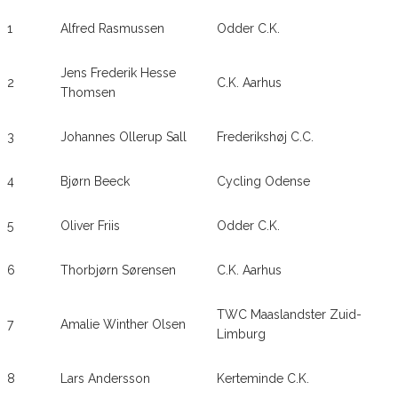
1
Alfred Rasmussen
Odder C.K.
Jens Frederik Hesse
2
C.K. Aarhus
Thomsen
3
Johannes Ollerup Sall
Frederikshøj C.C.
4
Bjørn Beeck
Cycling Odense
5
Oliver Friis
Odder C.K.
6
Thorbjørn Sørensen
C.K. Aarhus
TWC Maaslandster Zuid-
7
Amalie Winther Olsen
Limburg
8
Lars Andersson
Kerteminde C.K.