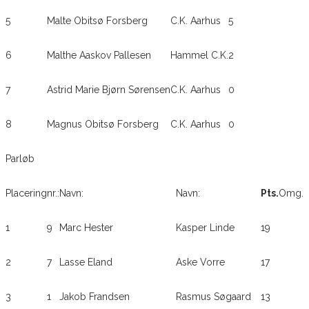
5
Malte Obitsø Forsberg
C.K. Aarhus
5
6
Malthe Aaskov Pallesen
Hammel C.K.
2
7
Astrid Marie Bjørn Sørensen
C.K. Aarhus
0
8
Magnus Obitsø Forsberg
C.K. Aarhus
0
Parløb
Placering
nr.:
Navn:
Navn:
Pts.
Omg.
1
9
Marc Hester
Kasper Linde
19
2
7
Lasse Eland
Aske Vorre
17
3
1
Jakob Frandsen
Rasmus Søgaard
13