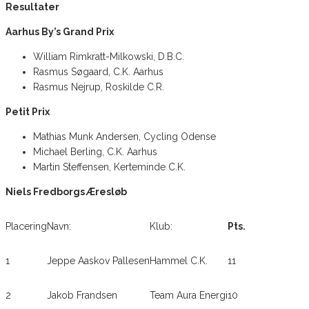
Resultater
Aarhus By’s Grand Prix
William Rimkratt-Milkowski, D.B.C.
Rasmus Søgaard, C.K. Aarhus
Rasmus Nejrup, Roskilde C.R.
Petit Prix
Mathias Munk Andersen, Cycling Odense
Michael Berling, C.K. Aarhus
Martin Steffensen, Kerteminde C.K.
Niels Fredborgs Æresløb
Placering
Navn:
Klub:
Pts.
1
Jeppe Aaskov Pallesen
Hammel C.K.
11
2
Jakob Frandsen
Team Aura Energi
10