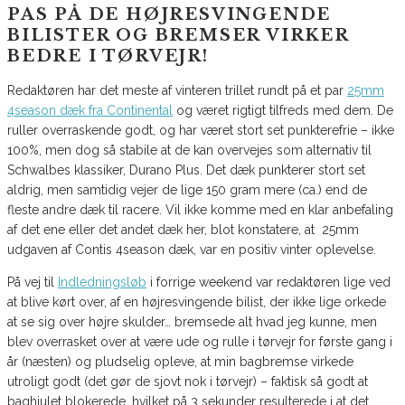
PAS PÅ DE HØJRESVINGENDE
BILISTER OG BREMSER VIRKER
BEDRE I TØRVEJR!
Redaktøren har det meste af vinteren trillet rundt på et par
25mm
4season dæk fra Continental
og været rigtigt tilfreds med dem. De
ruller overraskende godt, og har været stort set punkterefrie – ikke
100%, men dog så stabile at de kan overvejes som alternativ til
Schwalbes klassiker, Durano Plus. Det dæk punkterer stort set
aldrig, men samtidig vejer de lige 150 gram mere (ca.) end de
fleste andre dæk til racere. Vil ikke komme med en klar anbefaling
af det ene eller det andet dæk her, blot konstatere, at 25mm
udgaven af Contis 4season dæk, var en positiv vinter oplevelse.
På vej til
Indledningsløb
i forrige weekend var redaktøren lige ved
at blive kørt over, af en højresvingende bilist, der ikke lige orkede
at se sig over højre skulder… bremsede alt hvad jeg kunne, men
blev overrasket over at være ude og rulle i tørvejr for første gang i
år (næsten) og pludselig opleve, at min bagbremse virkede
utroligt godt (det gør de sjovt nok i tørvejr) – faktisk så godt at
baghjulet blokerede, hvilket på 3 sekunder resulterede i at det