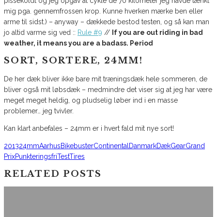
pissekoldt og jeg opgav at cykle de 70 kilometer jeg havde tænkt
mig pga. gennemfrossen krop. Kunne hverken mærke ben eller
arme til sidst.) – anyway – dækkede bestod testen, og så kan man
jo altid varme sig ved ::
Rule #9
//
If you are out riding in bad
weather, it means you are a
badass
. Period
SORT, SORTERE, 24MM!
De her dæk bliver ikke bare mit træningsdæk hele sommeren, de
bliver også mit løbsdæk – medmindre det viser sig at jeg har være
meget meget heldig, og pludselig løber ind i en masse
problemer… jeg tvivler.
Kan klart anbefales – 24mm er i hvert fald mit nye sort!
2013
24mm
Aarhus
Bikebuster
Continental
Danmark
Dæk
Gear
Grand
Prix
Punkteringsfri
Test
Tires
RELATED POSTS