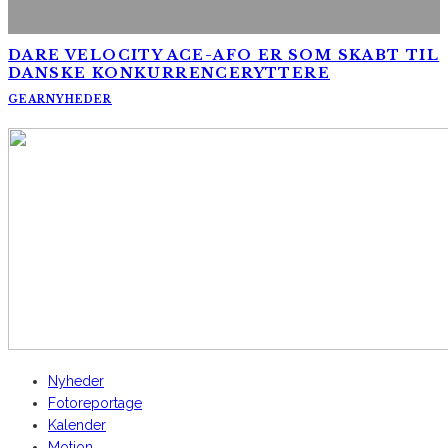
DARE VELOCITY ACE-AFO ER SOM SKABT TIL
DANSKE KONKURRENCERYTTERE
GEAR
NYHEDER
AltomCykling.dk 2025 | Tel.: +45 23 49 19 39
Nyheder
Fotoreportage
Kalender
Motion