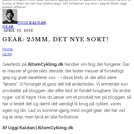
hurtig at finde når der skal skiftes slage. Det behøvede jeg ikke i dag! © Photo: Uggi
Kaldan (iPhone).
UGGI KALDAN
·
GEAR
·
APRIL 10, 2013
GEAR: 25MM, DET NYE SORT?
Home
GEAR
Geartests på
AltomCykling.dk
handler om ting der fungerer. Der
er masser af gode sites derude, der tester masser af forskelligt
grej og giver karakterer osv. – i disse tests vil der altid være
“tabere”. Vi forsøger at gøre det lidt anderledes. Vi anmelder kun
produkter på bloggen, der efter test, er fundet brugbare. De andre
ryger ud til højre. Hvis du læser om et produkt her på bloggen, så
har vi testet det og dømt det værdigt til brug på cyklen, vores
egen og din. Lad os komme igang med noget gear, der har vist
sig at virke, men først en lille forhistorie.
Af Uggi Kaldan | AltomCykling.dk