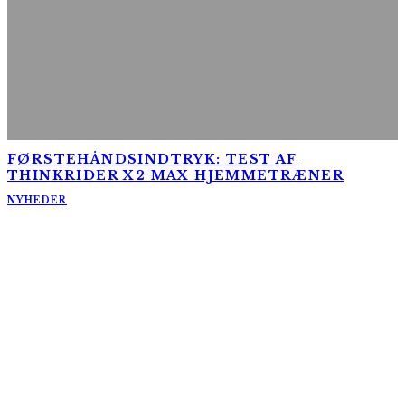
FØRSTEHÅNDSINDTRYK: TEST AF
THINKRIDER X2 MAX HJEMMETRÆNER
NYHEDER