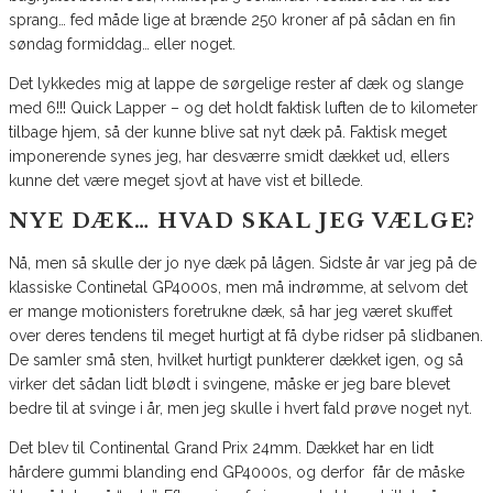
sprang… fed måde lige at brænde 250 kroner af på sådan en fin
søndag formiddag… eller noget.
Det lykkedes mig at lappe de sørgelige rester af dæk og slange
med 6!!! Quick Lapper – og det holdt faktisk luften de to kilometer
tilbage hjem, så der kunne blive sat nyt dæk på. Faktisk meget
imponerende synes jeg, har desværre smidt dækket ud, ellers
kunne det være meget sjovt at have vist et billede.
NYE DÆK… HVAD SKAL JEG VÆLGE?
Nå, men så skulle der jo nye dæk på lågen. Sidste år var jeg på de
klassiske Continetal GP4000s, men må indrømme, at selvom det
er mange motionisters foretrukne dæk, så har jeg været skuffet
over deres tendens til meget hurtigt at få dybe ridser på slidbanen.
De samler små sten, hvilket hurtigt punkterer dækket igen, og så
virker det sådan lidt blødt i svingene, måske er jeg bare blevet
bedre til at svinge i år, men jeg skulle i hvert fald prøve noget nyt.
Det blev til Continental Grand Prix 24mm. Dækket har en lidt
hårdere gummi blanding end GP4000s, og derfor får de måske