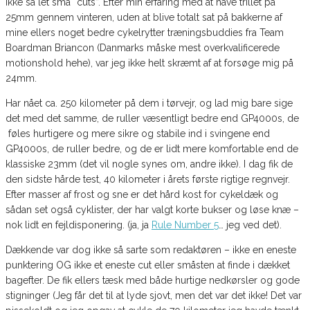
ikke så let små “cuts”. Efter min erfaring med at have trillet på
25mm gennem vinteren, uden at blive totalt sat på bakkerne af
mine ellers noget bedre cykelrytter træningsbuddies fra Team
Boardman Briancon (Danmarks måske mest overkvalificerede
motionshold hehe), var jeg ikke helt skræmt af at forsøge mig på
24mm.
Har nået ca. 250 kilometer på dem i tørvejr, og lad mig bare sige
det med det samme, de ruller væsentligt bedre end GP4000s, de
føles hurtigere og mere sikre og stabile ind i svingene end
GP4000s, de ruller bedre, og de er lidt mere komfortable end de
klassiske 23mm (det vil nogle synes om, andre ikke). I dag fik de
den sidste hårde test, 40 kilometer i årets første rigtige regnvejr.
Efter masser af frost og sne er det hård kost for cykeldæk og
sådan set også cyklister, der har valgt korte bukser og løse knæ –
nok lidt en fejldisponering. (ja, ja
Rule Number 5
… jeg ved det).
Dækkende var dog ikke så sarte som redaktøren – ikke en eneste
punktering OG ikke et eneste cut eller småsten at finde i dækket
bagefter. De fik ellers tæsk med både hurtige nedkørsler og gode
stigninger (Jeg får det til at lyde sjovt, men det var det ikke! Det var