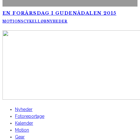
EN FORÅRSDAG I GUDENÅDALEN 2015
MOTIONSCYKELLØB
NYHEDER
AltomCykling.dk 2025 | Tel.: +45 23 49 19 39
Nyheder
Fotoreportage
Kalender
Motion
Gear