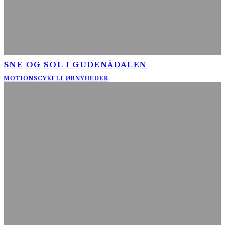
SNE OG SOL I GUDENÅDALEN
MOTIONSCYKELLØB
NYHEDER