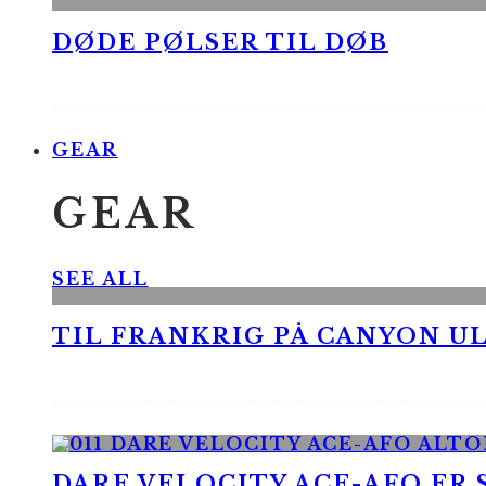
DØDE PØLSER TIL DØB
GEAR
GEAR
SEE ALL
TIL FRANKRIG PÅ CANYON UL
DARE VELOCITY ACE-AFO ER