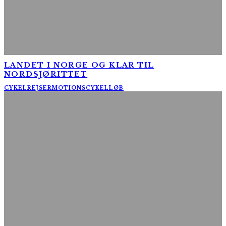
LANDET I NORGE OG KLAR TIL
NORDSJØRITTET
CYKELREJSER
MOTIONSCYKELLØB