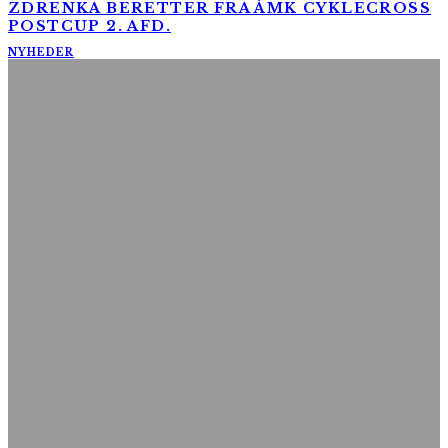
ZDRENKA BERETTER FRA ÅMK CYKLECROSS
POSTCUP 2. AFD.
NYHEDER