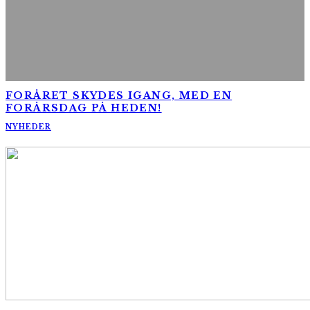
FORÅRET SKYDES IGANG, MED EN
FORÅRSDAG PÅ HEDEN!
NYHEDER
AltomCykling.dk 2025 | Tel.: +45 23 49 19 39