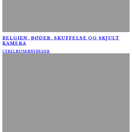
BELGIEN, BØDER, SKUFFELSE OG SKJULT
KAMERA
CYKELREJSER
NYHEDER