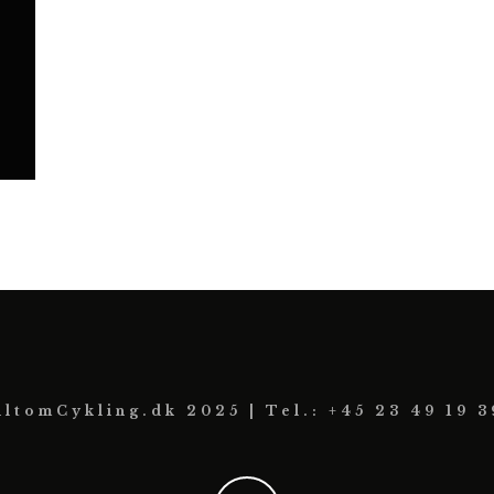
AltomCykling.dk 2025 | Tel.: +45 23 49 19 3