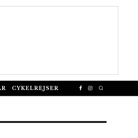
AR
CYKELREJSER