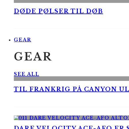
DØDE PØLSER TIL DØB
GEAR
GEAR
SEE ALL
TIL FRANKRIG PÅ CANYON UL
DARE VELOCITY ACE-AFO ER