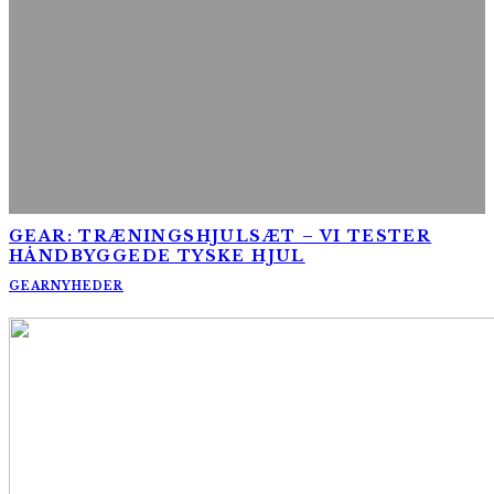
GEAR: TRÆNINGSHJULSÆT – VI TESTER
HÅNDBYGGEDE TYSKE HJUL
GEAR
NYHEDER
AltomCykling.dk 2025 | Tel.: +45 23 49 19 39