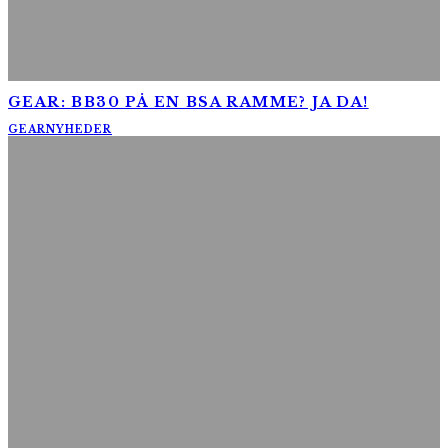
GEAR: BB30 PÅ EN BSA RAMME? JA DA!
GEAR
NYHEDER