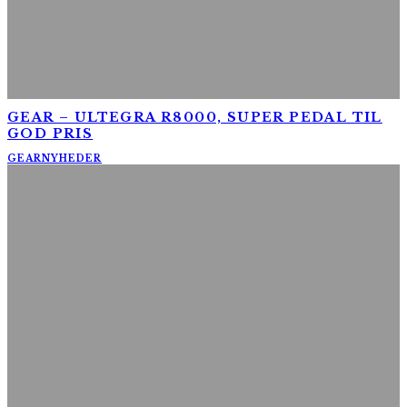
GEAR – ULTEGRA R8000, SUPER PEDAL TIL
GOD PRIS
GEAR
NYHEDER