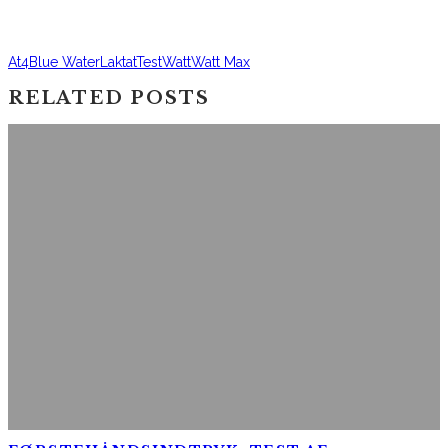
At4
Blue Water
Laktat
Test
Watt
Watt Max
RELATED POSTS