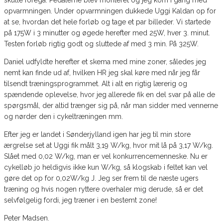
skulle foregå. Pedalerne blev monteret og jeg kom i gang med
opvarmningen. Under opvarmningen dukkede Uggi Kaldan op for
at se, hvordan det hele forløb og tage et par billeder. Vi startede
på 175W i 3 minutter og øgede herefter med 25W, hver 3. minut.
Testen forløb rigtig godt og sluttede af med 3 min. På 325W.
Daniel udfyldte herefter et skema med mine zoner, således jeg
nemt kan finde ud af, hvilken HR jeg skal køre med når jeg får
tilsendt træningsprogrammet. Alt i alt en rigtig lærerig og
spændende oplevelse, hvor jeg allerede fik en del svar på alle de
spørgsmål, der altid trænger sig på, når man sidder med vennerne
og nørder den i cykeltræningen mm.
Efter jeg er landet i Sønderjylland igen har jeg til min store
ærgrelse set at Uggi fik målt 3,19 W/kg, hvor mit lå på 3,17 W/kg.
Slået med 0,02 W/kg, man er vel konkurrencemenneske. Nu er
cykelløb jo heldigvis ikke kun W/kg, så klogskab i feltet kan vel
gøre det op for 0,02W/kg J. Jeg ser frem til de næste ugers
træning og hvis nogen ryttere overhaler mig derude, så er det
selvfølgelig fordi, jeg træner i en bestemt zone!
Peter Madsen.