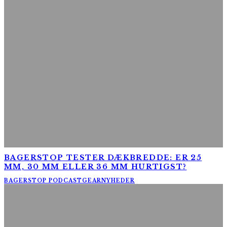
BAGERSTOP TESTER DÆKBREDDE: ER 25
MM, 30 MM ELLER 36 MM HURTIGST?
BAGERSTOP PODCAST
GEAR
NYHEDER