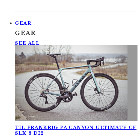
GEAR
GEAR
SEE ALL
TIL FRANKRIG PÅ CANYON ULTIMATE CF
SLX 8 DI2