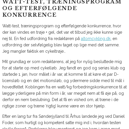
WATT-TEST, TRÆNINGSPROGRAM
OG EFTERFØLGENDE
KONKURRENCE
Watt-test, træningsprogram og efterfølgende konkurrence, hvor
der kan vindes en trøje + gel, det var et tilbud jeg ikke kunne sige
nej til. En fed udfordring fra redaktøren på
altomcykling.dk
, en
udfordring der selvfølgelig blev taget op lige med det samme.
Jeg mangler faktisk en cykeltrøje…
Mit grundlag er som redaktørens, at jeg for nylig besluttede mig
for at starte op med cykelløb. Jeg fandt en god og seriøs klub og
startede 1. jan, hvor målet i år var, at komme til at køre et par D-
licensløb og en del motionsløb, og ydermere sidde med til mål i
hovedfeltet. Koblingen fra en watt/kg forbedringskonkurrence til at
lægge yderligere på min form i år, var meget nem at få øje på, og
derfor en nem beslutning. Det at få en vished om, at træne i de
rigtige zoner og træne ’rigtig’ kunne være en stor hjælp.
Efter en lang tur fra Sønderjylland til Århus landede jeg ved Daniel
Foder, som hurtigt og kompetent satte mig ind i, hvordan testen