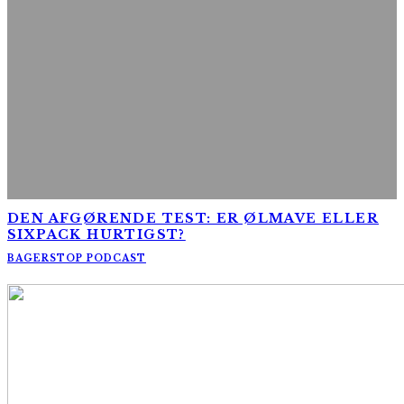
DEN AFGØRENDE TEST: ER ØLMAVE ELLER
SIXPACK HURTIGST?
BAGERSTOP PODCAST
AltomCykling.dk 2025 | Tel.: +45 23 49 19 39