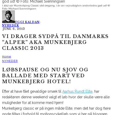
I 2012 var Munkebjerg Classic våd omgang, i år ser vejrudsigten anderledes god ud! ©
Foto: Michael Svenningsen
UGGI KALDAN
·
NYHEDER
·
JUNE 6, 2013
VI DRAGER SYDPÅ TIL DANMARKS
“ALPER” AKA MUNKEBJERG
CLASSIC 2013
Home
NYHEDER
LØBSPAUSE OG NU SJOV OG
BALLADE MED START VED
MUNKEBJERG HOTEL!
Efter at have fået gevaldige smæk til
Aarhus Rundt Elite
, har
redaktøren denne weekend valgt et løb hvor der skulle være alle
muligheder for at komme med hjem!
Munkebjerg classic er på ingen måde Elite, men det har dog flere
gode tiltag i forhold til motionscykelløb som vi her på bloggen