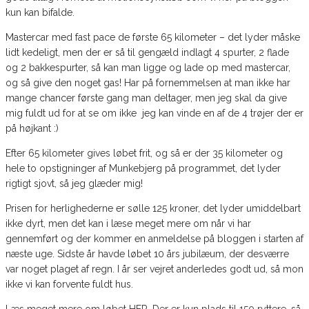
kun kan bifalde.
Mastercar med fast pace de første 65 kilometer – det lyder måske
lidt kedeligt, men der er så til gengæld indlagt 4 spurter, 2 flade
og 2 bakkespurter, så kan man ligge og lade op med mastercar,
og så give den noget gas! Har på fornemmelsen at man ikke har
mange chancer første gang man deltager, men jeg skal da give
mig fuldt ud for at se om ikke jeg kan vinde en af de 4 trøjer der er
på højkant :)
Efter 65 kilometer gives løbet frit, og så er der 35 kilometer og
hele to opstigninger af Munkebjerg på programmet, det lyder
rigtigt sjovt, så jeg glæder mig!
Prisen for herlighederne er sølle 125 kroner, det lyder umiddelbart
ikke dyrt, men det kan i læse meget mere om når vi har
gennemført og der kommer en anmeldelse på bloggen i starten af
næste uge. Sidste år havde løbet 10 års jubilæum, der desværre
var noget plaget af regn. I år ser vejret anderledes godt ud, så mon
ikke vi kan forvente fuldt hus.
Læs meget mere om løbet HER. Der er kun plads til 150 ryttere, så