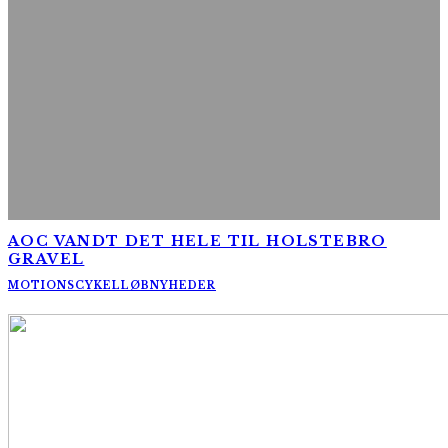
AOC VANDT DET HELE TIL HOLSTEBRO
GRAVEL
MOTIONSCYKELLØB
NYHEDER
AltomCykling.dk 2025 | Tel.: +45 23 49 19 39