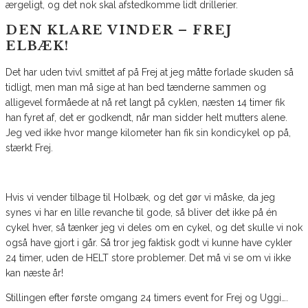
ærgeligt, og det nok skal afstedkomme lidt drillerier.
DEN KLARE VINDER – FREJ
ELBÆK!
Det har uden tvivl smittet af på Frej at jeg måtte forlade skuden så
tidligt, men man må sige at han bed tænderne sammen og
alligevel formåede at nå ret langt på cyklen, næsten 14 timer fik
han fyret af, det er godkendt, når man sidder helt mutters alene.
Jeg ved ikke hvor mange kilometer han fik sin kondicykel op på,
stærkt Frej.
Hvis vi vender tilbage til Holbæk, og det gør vi måske, da jeg
synes vi har en lille revanche til gode, så bliver det ikke på én
cykel hver, så tænker jeg vi deles om en cykel, og det skulle vi nok
også have gjort i går. Så tror jeg faktisk godt vi kunne have cykler
24 timer, uden de HELT store problemer. Det må vi se om vi ikke
kan næste år!
Stillingen efter første omgang 24 timers event for Frej og Uggi….