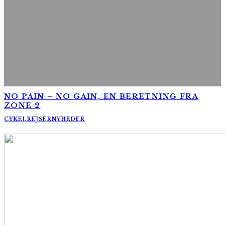
NO PAIN – NO GAIN, EN BERETNING FRA
ZONE 2
CYKELREJSER
NYHEDER
AltomCykling.dk 2025 | Tel.: +45 23 49 19 39