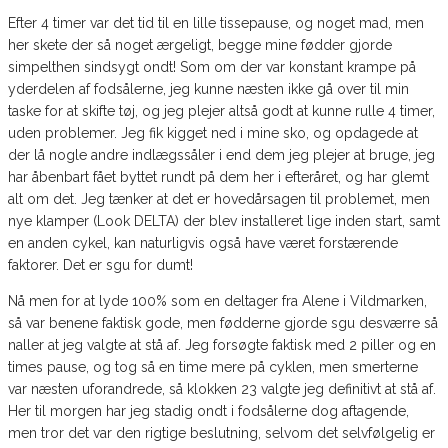
Efter 4 timer var det tid til en lille tissepause, og noget mad, men
her skete der så noget ærgeligt, begge mine fødder gjorde
simpelthen sindsygt ondt! Som om der var konstant krampe på
yderdelen af fodsålerne, jeg kunne næsten ikke gå over til min
taske for at skifte tøj, og jeg plejer altså godt at kunne rulle 4 timer,
uden problemer. Jeg fik kigget ned i mine sko, og opdagede at
der lå nogle andre indlægssåler i end dem jeg plejer at bruge, jeg
har åbenbart fået byttet rundt på dem her i efteråret, og har glemt
alt om det. Jeg tænker at det er hovedårsagen til problemet, men
nye klamper (Look DELTA) der blev installeret lige inden start, samt
en anden cykel, kan naturligvis også have været forstærende
faktorer. Det er sgu for dumt!
Nå men for at lyde 100% som en deltager fra Alene i Vildmarken,
så var benene faktisk gode, men fødderne gjorde sgu desværre så
naller at jeg valgte at stå af. Jeg forsøgte faktisk med 2 piller og en
times pause, og tog så en time mere på cyklen, men smerterne
var næsten uforandrede, så klokken 23 valgte jeg definitivt at stå af.
Her til morgen har jeg stadig ondt i fodsålerne dog aftagende,
men tror det var den rigtige beslutning, selvom det selvfølgelig er