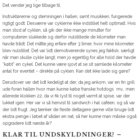
Det vender jeg lige tilbage til.
Instruktørerne og stemningen i hallen, samt musikken, fungerede
rigtigt godt. Desværre var cyklerne ikke indstillet helt optimalt. Hvis
man stod af cyklen, så gik der ikke mange minutter for
computeren slukkede og derfor nulstillede de kilometer man
havde trådt. Det måtte jeg erfare efter 3 timer, hvor mine kilometer
blev nulstillet. Det var lidt demotiverende synes jeg faktisk, særligt
når man skulle cykle langt, men jo egentlig for alle hold der havde
“købt” en cykel. Det kunne være sjovt at se sit samlede kilometer
antal for eventet – direkte på cyklen. Kan det ikke lade sig gøre?
Derudover var det lidt kedeligt at der, da jeg ankom, var en fin grill
ude foran hallen hvor man kunne købe franske hotdogs mv… men
allerede klokken 22, da vi fik lyst til noget varmt at spise, var der
lukket igen. Her var vi så henvist til sandwich i hal caféen, og så var
der lidt frugt. Jeg tænker de fleste deltagere gerne ville bruge lidt
ekstra penge i løbet af sådan en nat, så her kunne man måske også
opgradere lidt næste år?
KLAR TIL UNDSKYLDNINGER? –