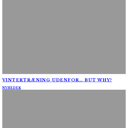
VINTERTRÆNING UDENFOR… BUT WHY?
NYHEDER