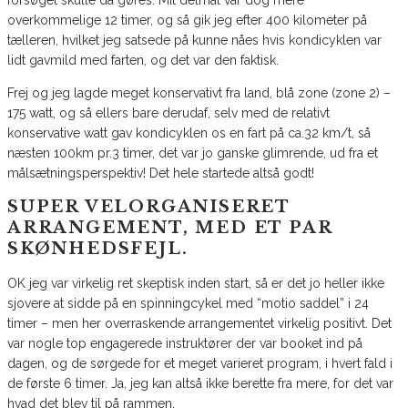
forsøget skulle da gøres. Mit delmål var dog mere
overkommelige 12 timer, og så gik jeg efter 400 kilometer på
tælleren, hvilket jeg satsede på kunne nåes hvis kondicyklen var
lidt gavmild med farten, og det var den faktisk.
Frej og jeg lagde meget konservativt fra land, blå zone (zone 2) –
175 watt, og så ellers bare derudaf, selv med de relativt
konservative watt gav kondicyklen os en fart på ca.32 km/t, så
næsten 100km pr.3 timer, det var jo ganske glimrende, ud fra et
målsætningsperspektiv! Det hele startede altså godt!
SUPER VELORGANISERET
ARRANGEMENT, MED ET PAR
SKØNHEDSFEJL.
OK jeg var virkelig ret skeptisk inden start, så er det jo heller ikke
sjovere at sidde på en spinningcykel med “motio saddel” i 24
timer – men her overraskende arrangementet virkelig positivt. Det
var nogle top engagerede instruktører der var booket ind på
dagen, og de sørgede for et meget varieret program, i hvert fald i
de første 6 timer. Ja, jeg kan altså ikke berette fra mere, for det var
hvad det blev til på rammen.