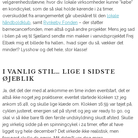
velgørenhedsstævne, hvor div. lokale virksomheder kunne “købe”
en kondicykel, som de så skal holde kørende i 24 timer,
overskuddet fra arrangementet går ubeskåret til den
lokale
håndboldklub
, samt
Rynkeby Fonden
– der støtter
børnecancerfonden, men altså også andre projekter. Mens jeg sad
i bilen på vej til Sjælland sendte min makker i vanvidsprojektet Frej
Elbæk mig et billede fra hallen… hvad siger du så, vækker det
minder!? Lysshow og det hele, stor klasse!
I VANLIG STIL… LIGE I SIDSTE
ØJEBLIK
Ja, det det der med at ankomme en time inden eventstart, det er
altså ikke noget jeg praktiserer, eventet startede klokken 17, jeg
ankom 16:48, og skulle lige klæde om. Klokken 16:59 var tøjet på,
cyklen justeret, energien sat på styret og jeg var ready to go, og
skal vi så ikke bare få den første undskyldning skudt afsted. Skulle
jeg virkelig sidde på en spinningcykel i 24 timer, efter at have
ligget syg hele december? Det virkede ikke realistisk, men