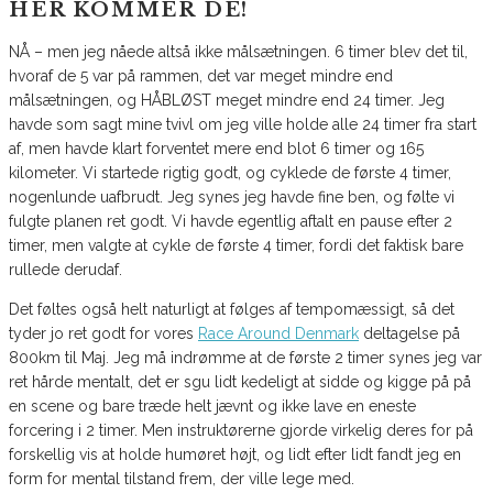
HER KOMMER DE!
NÅ – men jeg nåede altså ikke målsætningen. 6 timer blev det til,
hvoraf de 5 var på rammen, det var meget mindre end
målsætningen, og HÅBLØST meget mindre end 24 timer. Jeg
havde som sagt mine tvivl om jeg ville holde alle 24 timer fra start
af, men havde klart forventet mere end blot 6 timer og 165
kilometer. Vi startede rigtig godt, og cyklede de første 4 timer,
nogenlunde uafbrudt. Jeg synes jeg havde fine ben, og følte vi
fulgte planen ret godt. Vi havde egentlig aftalt en pause efter 2
timer, men valgte at cykle de første 4 timer, fordi det faktisk bare
rullede derudaf.
Det føltes også helt naturligt at følges af tempomæssigt, så det
tyder jo ret godt for vores
Race Around Denmark
deltagelse på
800km til Maj. Jeg må indrømme at de første 2 timer synes jeg var
ret hårde mentalt, det er sgu lidt kedeligt at sidde og kigge på på
en scene og bare træde helt jævnt og ikke lave en eneste
forcering i 2 timer. Men instruktørerne gjorde virkelig deres for på
forskellig vis at holde humøret højt, og lidt efter lidt fandt jeg en
form for mental tilstand frem, der ville lege med.