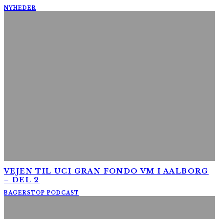
NYHEDER
VEJEN TIL UCI GRAN FONDO VM I AALBORG
– DEL 2
BAGERSTOP PODCAST