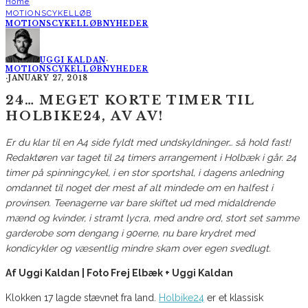
Home
MOTIONSCYKELLØB
MOTIONSCYKELLØB
NYHEDER
UGGI KALDAN
·
MOTIONSCYKELLØB
NYHEDER
·
JANUARY 27, 2018
24… MEGET KORTE TIMER TIL
HOLBIKE24, AV AV!
Er du klar til en A4 side fyldt med undskyldninger… så hold fast!
Redaktøren var taget til 24 timers arrangement i Holbæk i går. 24
timer på spinningcykel, i en stor sportshal, i dagens anledning
omdannet til noget der mest af alt mindede om en halfest i
provinsen. Teenagerne var bare skiftet ud med midaldrende
mænd og kvinder, i stramt lycra, med andre ord, stort set samme
garderobe som dengang i 90erne, nu bare krydret med
kondicykler og væsentlig mindre skam over egen svedlugt.
Af Uggi Kaldan | Foto Frej Elbæk + Uggi Kaldan
Klokken 17 lagde stævnet fra land.
Holbike24
er et klassisk