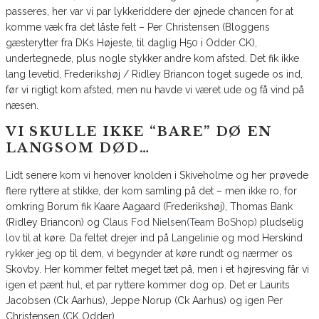
passeres, her var vi par lykkeriddere der øjnede chancen for at
komme væk fra det låste felt – Per Christensen (Bloggens
gæsterytter fra DKs Højeste, til daglig H50 i Odder CK),
undertegnede, plus nogle stykker andre kom afsted. Det fik ikke
lang levetid, Frederikshøj / Ridley Briancon toget sugede os ind,
før vi rigtigt kom afsted, men nu havde vi været ude og få vind på
næsen.
VI SKULLE IKKE “BARE” DØ EN
LANGSOM DØD…
Lidt senere kom vi henover knolden i Skiveholme og her prøvede
flere ryttere at stikke, der kom samling på det – men ikke ro, for
omkring Borum fik Kaare Aagaard (Frederikshøj), Thomas Bank
(Ridley Briancon) og
Claus Fod Nielsen(Team BoShop)
pludselig
lov til at køre. Da feltet drejer ind på Langelinie og mod Herskind
rykker jeg op til dem, vi begynder at køre rundt og nærmer os
Skovby. Her kommer feltet meget tæt på, men i et højresving får vi
igen et pænt hul, et par ryttere kommer dog op. Det er Laurits
Jacobsen (Ck Aarhus), Jeppe Norup (Ck Aarhus) og igen Per
Christensen (CK Odder).