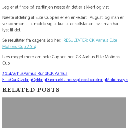
Jeg er at finde på startlinjen næste år, det er sikkert og vist.
Næste afdeling af Elite Cuppen er en enkeltart i August, og man er
velkommen til at melde sig til kun til enkeltstarten, hvis man har
lyst til det.
Se resultater fra dagens løb her:
RESULTATER: CK Aarhus Elite
Motions Cup 2014
Læs meget mere om hele Cuppen her: CK Aarhus Elite Motions
Cup
2014
Aarhus
Aarhus Rundt
CK Aarhus
Elite
Cup
Cycling
Cykling
Danmark
Landevej
Løbsberetning
Motionscyk
RELATED POSTS