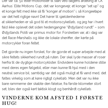
Der var ca. 50 elite-motionister til start ved dagens afdeling af CK
Aarhus´ Elite Motions Cup, det var kongevejr, et konge “set up” og
et konge felt med ikke så få “konger af motion” i, så Kongeetape
var det helt rigtige navn! Det hører til sjældenhederne
at sikkerheden er så god til et motionscykelløb, og jeg har i hvert
fald ikke oplevet det siden hedengangne “Østjylland rundt” – som
Østjyllands Politi var primus motor for. Forskellen var, at i dag var
det Race-Marshalls og ikke de lokale sheriffer, der kørte på
motorcykler foran feltet.
Det gjorde nu ingen forskel, for de gjorde et super arbejde med at
sikre feltets sikkerhed rundt på ruten. Der skal lyde masser af roser
herfra til de dygtige motorcyklister. Endvidere kunne holdene stille
med deres egen følgebil, eller man kunne få hjul med i den
neutral service bil, samtidig var det også muligt at få vand med, det
føltes virkelig som at køre rigtigt cykelløb. Men det var nu ikke
bare rammerne der skabte den følelse, fra første kilometer stort
set, blev der også kørt taktisk klogt og benhårdt cykelløb.
VINDERNE KOM AFSTED I FØRSTE
HUG!