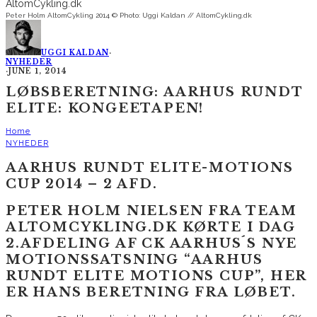
Peter Holm AltomCykling 2014 © Photo: Uggi Kaldan // AltomCykling.dk
UGGI KALDAN
·
NYHEDER
·
JUNE 1, 2014
LØBSBERETNING: AARHUS RUNDT
ELITE: KONGEETAPEN!
Home
NYHEDER
AARHUS RUNDT ELITE-MOTIONS
CUP 2014 – 2 AFD.
PETER HOLM NIELSEN FRA TEAM
ALTOMCYKLING.DK KØRTE I DAG
2.AFDELING AF CK AARHUS´S NYE
MOTIONSSATSNING “AARHUS
RUNDT ELITE MOTIONS CUP”, HER
ER HANS BERETNING FRA LØBET.