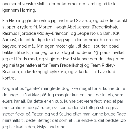
overser et venstre skilt – derfor kommer der samling på feltet
igennem Hørning.
Fra Hørning går den vilde jagt ind mod Stavtrup, og på et tidspunkt
slipper 3 ryttere fri, Morten Høegh Abel Jensen (Frederikshøj),
Rasmus Fjordside (Ridley-Briancon) og Jeppe Norup Dahl (CK
Aarhus), de holder lige feltet bag sig – der kommer buldrende
bagved mod mål. Min egen motor går lidt død i spurten opad
bakken til sidst, men jeg formår dog at holde en 23. plads, hvilket
jeg er tilfreds med, og vi gjorde hvad vi kunne derude i dag, men
jeg må tage hatten af for Team Frederikshøj og Team Ridley-
Briancon, de kørte rigtigt cykelløb, og virkede til at have fuld
kontrol.
Nogle af os “gamle” manglede dog ikke meget for at kunne drille
de unge – så vi klør på! Jeg mangler kun en ting i dette løb, som
ellers har alt. Da dette er en cup, kunne det være fedt med et par
mellemtider ude på ruten, evt. kunne der stå folk på strategisk
steder f.eks. på Pøtten og ved Stilling eller man kunne bruge Race-
marshalls til dette. Betragt det som et lille ønske til det bedste løb
jeg har kørt siden, Østjylland rundt.