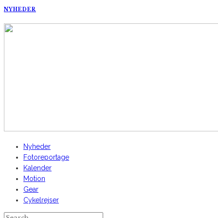
NYHEDER
AltomCykling.dk 2025 | Tel.: +45 23 49 19 39
Nyheder
Fotoreportage
Kalender
Motion
Gear
Cykelrejser