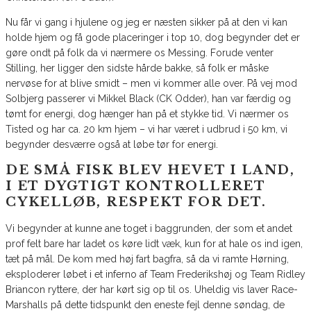
Nu får vi gang i hjulene og jeg er næsten sikker på at den vi kan
holde hjem og få gode placeringer i top 10, dog begynder det er
gøre ondt på folk da vi nærmere os Messing. Forude venter
Stilling, her ligger den sidste hårde bakke, så folk er måske
nervøse for at blive smidt – men vi kommer alle over. På vej mod
Solbjerg passerer vi Mikkel Black (CK Odder), han var færdig og
tømt for energi, dog hænger han på et stykke tid. Vi nærmer os
Tisted og har ca. 20 km hjem – vi har været i udbrud i 50 km, vi
begynder desværre også at løbe tør for energi.
DE SMÅ FISK BLEV HEVET I LAND,
I ET DYGTIGT KONTROLLERET
CYKELLØB, RESPEKT FOR DET.
Vi begynder at kunne ane toget i baggrunden, der som et andet
prof felt bare har ladet os køre lidt væk, kun for at hale os ind igen,
tæt på mål. De kom med høj fart bagfra, så da vi ramte Hørning,
eksploderer løbet i et inferno af Team Frederikshøj og Team Ridley
Briancon ryttere, der har kørt sig op til os. Uheldig vis laver Race-
Marshalls på dette tidspunkt den eneste fejl denne søndag, de