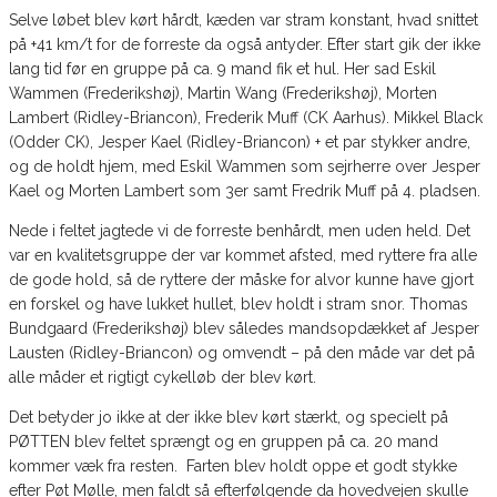
Selve løbet blev kørt hårdt, kæden var stram konstant, hvad snittet
på +41 km/t for de forreste da også antyder. Efter start gik der ikke
lang tid før en gruppe på ca. 9 mand fik et hul. Her sad Eskil
Wammen (Frederikshøj), Martin Wang (Frederikshøj), Morten
Lambert (Ridley-Briancon), Frederik Muff (CK Aarhus). Mikkel Black
(Odder CK), Jesper Kael (Ridley-Briancon) + et par stykker andre,
og de holdt hjem, med Eskil Wammen som sejrherre over Jesper
Kael og Morten Lambert som 3er samt Fredrik Muff på 4. pladsen.
Nede i feltet jagtede vi de forreste benhårdt, men uden held. Det
var en kvalitetsgruppe der var kommet afsted, med ryttere fra alle
de gode hold, så de ryttere der måske for alvor kunne have gjort
en forskel og have lukket hullet, blev holdt i stram snor. Thomas
Bundgaard (Frederikshøj) blev således mandsopdækket af Jesper
Lausten (Ridley-Briancon) og omvendt – på den måde var det på
alle måder et rigtigt cykelløb der blev kørt.
Det betyder jo ikke at der ikke blev kørt stærkt, og specielt på
PØTTEN blev feltet sprængt og en gruppen på ca. 20 mand
kommer væk fra resten. Farten blev holdt oppe et godt stykke
efter Pøt Mølle, men faldt så efterfølgende da hovedvejen skulle