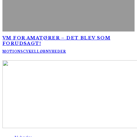
VM FOR AMATØRER – DET BLEV SOM
FORUDSAGT!
MOTIONSCYKELLØB
NYHEDER
AltomCykling.dk 2025 | Tel.: +45 23 49 19 39