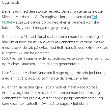
Det er sagt med den største respekt. Da jeg første gang mødte
Michael, var da han i AoCs baghave, kørte en everest på
Pøt
Mølle!
– altså 161 gange op og ned af én af de mest ikoniske
bakker i Østjylland, i mega møgvejr i øvrigt!
Den tur kørte Michael, for at skabe opmærksomhed omkring sit
mål om at blive første dansker til at gennemføre verdens måske
mest krævende løb på cykel, Red Bull Trans Siberia Extreme. 9105
kilometer, 77.000 højdemeter!!
I 2017 var de 3 danskere der stillede op, Aske Søby, Peter Sandholt
og Michael Knudsen, ingen af dem gennemførte.
I 2018 vendte Michael Knudsen tilbage og gjorde arbejdet færdigt,
med en flot 2. plads, og som første dansker. Jernvilje!
Nu er han så på den igen, i 2020 hedder målet Race Across
America, og hvorfor ikke skabe lidt opmærksomhed omkring at
gennemføre det projekt, ved at hoppe på hjemmetræneren, og
køre distancen virtuelt, i Zwift, på 10 dage… + lidt ekstra.