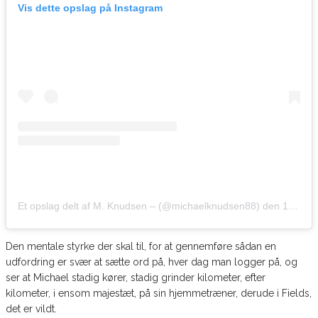
Vis dette opslag på Instagram
Et opslag delt af M. Knudsen – (@michaelknudsen88)
den
1. Nov, 2019 kl. 5.01 PDT
Den mentale styrke der skal til, for at gennemføre sådan en
udfordring er svær at sætte ord på, hver dag man logger på, og
ser at Michael stadig kører, stadig grinder kilometer, efter
kilometer, i ensom majestæt, på sin hjemmetræner, derude i Fields,
det er vildt.