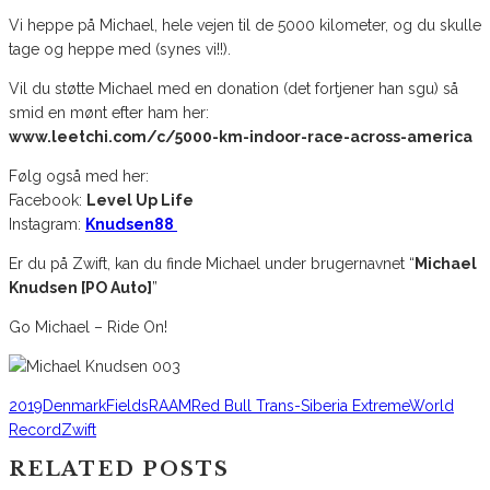
Vi heppe på Michael, hele vejen til de 5000 kilometer, og du skulle
tage og heppe med (synes vi!!).
Vil du støtte Michael med en donation (det fortjener han sgu) så
smid en mønt efter ham her:
www.leetchi.com/c/5000-km-indoor-race-across-america
Følg også med her:
Facebook:
Level Up Life
Instagram:
Knudsen88
Er du på Zwift, kan du finde Michael under brugernavnet “
Michael
Knudsen [PO Auto]
”
Go Michael – Ride On!
2019
Denmark
Fields
RAAM
Red Bull Trans-Siberia Extreme
World
Record
Zwift
RELATED POSTS