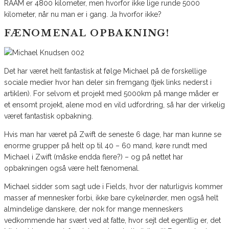
RAAM er 4800 kilometer, men hvorfor ikke lige runde 5000
kilometer, når nu man er i gang. Ja hvorfor ikke?
FÆNOMENAL OPBAKNING!
Det har været helt fantastisk at følge Michael på de forskellige
sociale medier hvor han deler sin fremgang (tjek links nederst i
artiklen). For selvom et projekt med 5000km på mange måder er
et ensomt projekt, alene mod en vild udfordring, så har der virkelig
været fantastisk opbakning.
Hvis man har været på Zwift de seneste 6 dage, har man kunne se
enorme grupper på helt op til 40 – 60 mand, køre rundt med
Michael i Zwift (måske endda flere?) – og på nettet har
opbakningen også være helt fænomenal.
Michael sidder som sagt ude i Fields, hvor der naturligvis kommer
masser af mennesker forbi, ikke bare cykelnørder, men også helt
almindelige danskere, der nok for mange menneskers
vedkommende har svært ved at fatte, hvor sejt det egentlig er, det