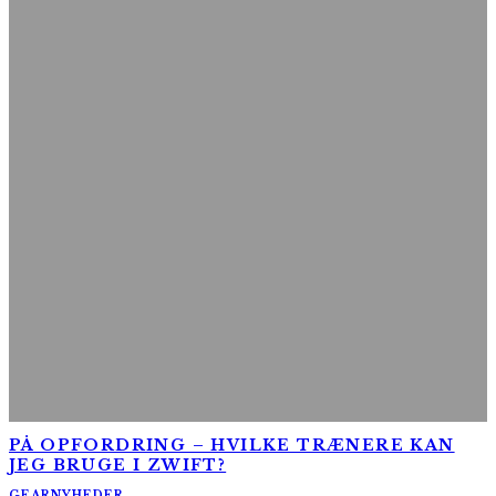
PÅ OPFORDRING – HVILKE TRÆNERE KAN
JEG BRUGE I ZWIFT?
GEAR
NYHEDER