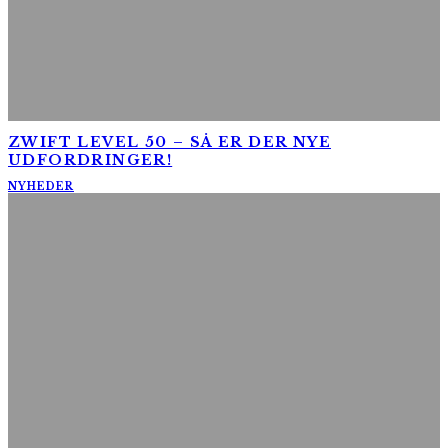
ZWIFT LEVEL 50 – SÅ ER DER NYE
UDFORDRINGER!
NYHEDER