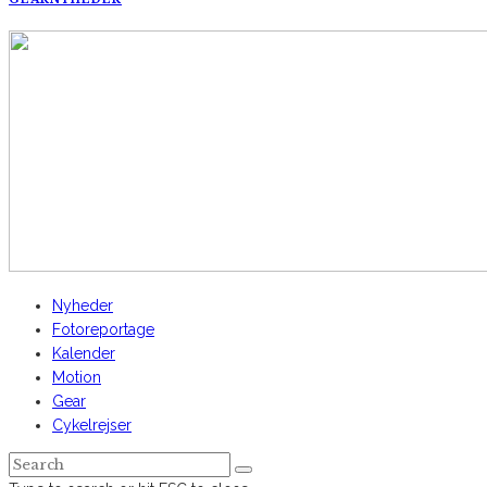
AltomCykling.dk 2025 | Tel.: +45 23 49 19 39
Nyheder
Fotoreportage
Kalender
Motion
Gear
Cykelrejser