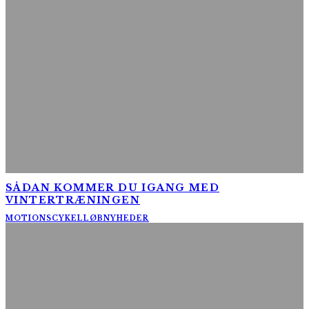
SÅDAN KOMMER DU IGANG MED
VINTERTRÆNINGEN
MOTIONSCYKELLØB
NYHEDER