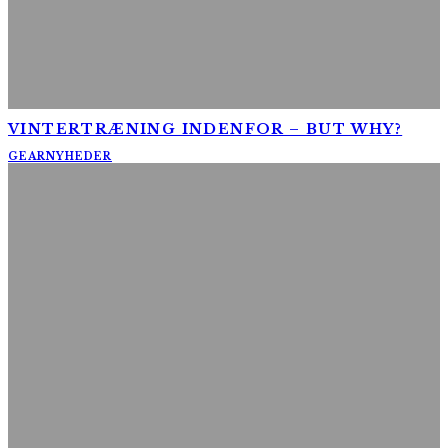
VINTERTRÆNING INDENFOR – BUT WHY?
GEAR
NYHEDER