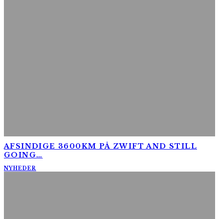
AFSINDIGE 3600KM PÅ ZWIFT AND STILL
GOING…
NYHEDER