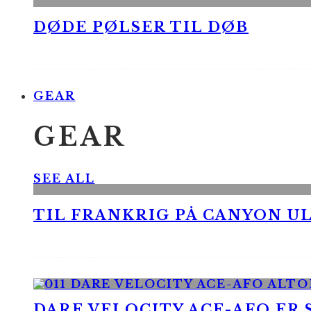
DØDE PØLSER TIL DØB
GEAR
GEAR
SEE ALL
TIL FRANKRIG PÅ CANYON UL
DARE VELOCITY ACE-AFO ER