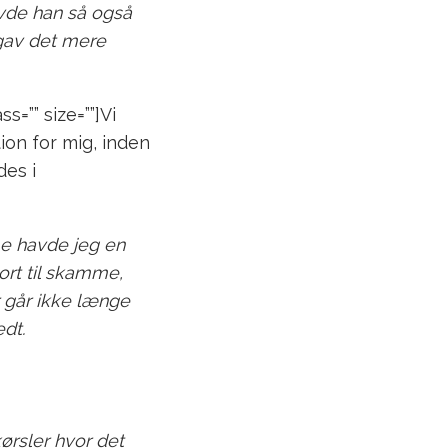
avde han så også
 gav det mere
ss=”” size=””]Vi
ion for mig, inden
des i
me havde jeg en
ort til skamme,
r går ikke længe
edt.
ørsler hvor det