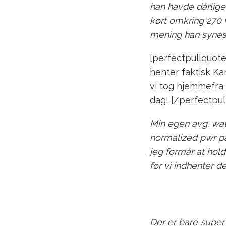
han havde dårlige
kørt omkring 270 w
mening han synes 
[perfectpullquote a
henter faktisk Ka
vi tog hjemmefra
dag! [/perfectpul
Min egen avg. wat
normalized pwr på
jeg formår at hold
før vi indhenter d
Der er bare super