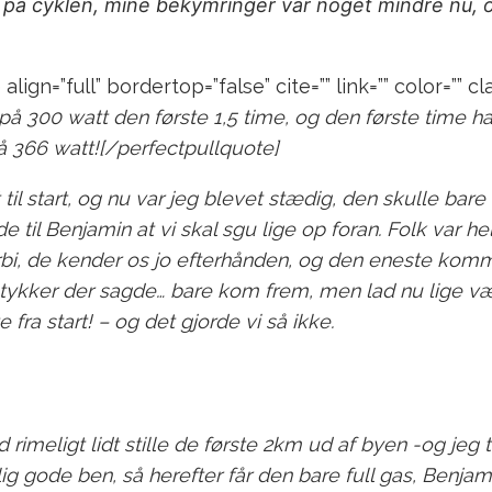
 på cyklen, mine bekymringer var noget mindre nu, o
lign=”full” bordertop=”false” cite=”” link=”” color=”” cla
 på 300 watt den første 1,5 time, og den første time h
 366 watt![/perfectpullquote]
 til start, og nu var jeg blevet stædig, den skulle bar
de til Benjamin at vi skal sgu lige op foran. Folk var h
i, de kender os jo efterhånden, og den eneste kommen
r stykker der sagde… bare kom frem, men lad nu lige v
 fra start! – og det gjorde vi så ikke.
fald rimeligt lidt stille de første 2km ud af byen -og 
ig gode ben, så herefter får den bare full gas, Benja