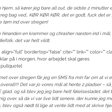
 hjem, så kører jeg bare all out, de sidste 2 minutter 
reg bag ved… KØR KØR KØR, det er godt, fuck det er 
e tørn ind over stregen!
ve hinanden en krammer og chrasher næsten ind i mål
efolk, det var helt vildt.
lign=”full” bordertop=”false” cite=”” link=”” color=”” cla
klar på i morgen, hvor arbejdet skal gøres
tpullquote]
et over stregen får jeg en SMS fra min far om at vi e
overall!!! Det var jo vores mål at hente 2 pladser – så
ad, og så blev jeg jeg bare helt følelsesladet, det t
g over, så da vi var live lidt senere, der kunne jeg m
, blev også nødt til lige at vente lidt med at skrive hj