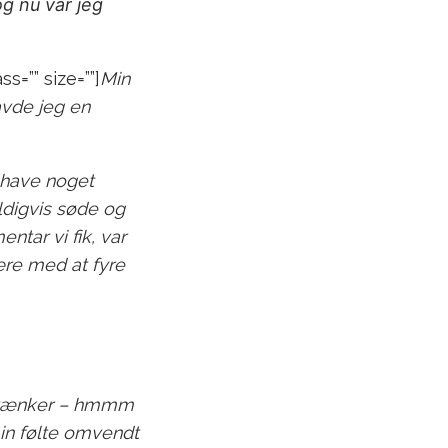
g nu var jeg
ss=”” size=””]
Min
avde jeg en
e have noget
eldigvis søde og
tar vi fik, var
ære med at fyre
jeg tænker – hmmm
min følte omvendt