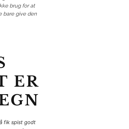
ikke brug for at
le bare give den
S
T ER
TEGN
 fik spist godt