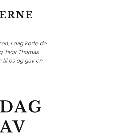
SERNE
n, i dag kørte de
ag, hvor Thomas
e til os og gav en
 DAG
GAV