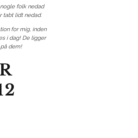
 nogle folk nedad
 tabt lidt nedad.
tion for mig, inden
s i dag! De ligger
r på dem!
ER
12