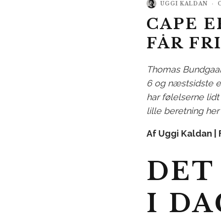
UGGI KALDAN
·
CAPE E
FÅR FR
Thomas Bundgaard
6 og næstsidste e
har følelserne lidt
lille beretning her
Af Uggi Kaldan |
DET
I DA