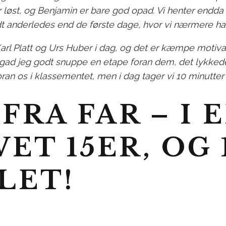
 løst, og Benjamin er bare god opad. Vi henter endda
lidt anderledes end de første dage, hvor vi nærmere har
Karl Platt og Urs Huber i dag, og det er kæmpe motiva
gad jeg godt snuppe en etape foran dem, det lykkede
ran os i klassementet, men i dag tager vi 10 minutte
FRA FAR – I 
ET 15ER, OG 
LET!