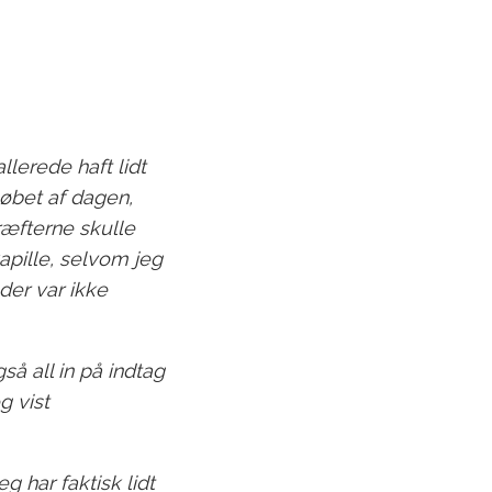
llerede haft lidt
løbet af dagen,
kræfterne skulle
kapille, selvom jeg
der var ikke
så all in på indtag
g vist
g har faktisk lidt