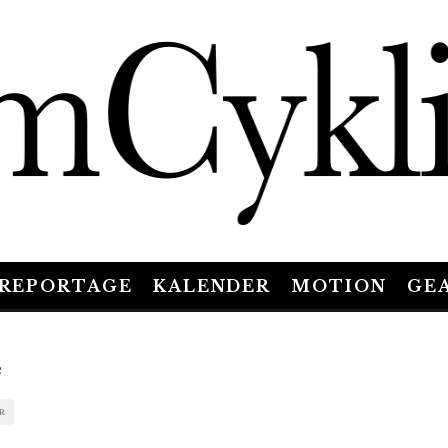
REPORTAGE
KALENDER
MOTION
GE
R
R