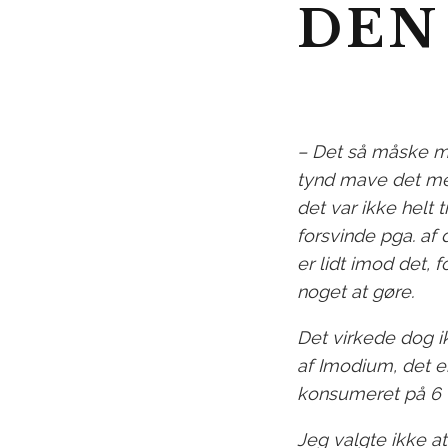
DEN
– Det så måske m
tynd mave det mest
det var ikke helt t
forsvinde pga. af 
er lidt imod det, 
noget at gøre.
Det virkede dog ik
af Imodium, det e
konsumeret på 6 t
Jeg valgte ikke at