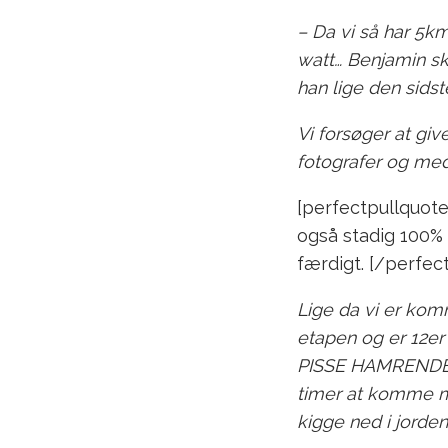
– Da vi så har 5km
watt… Benjamin sk
han lige den sidst
Vi forsøger at gi
fotografer og medi
[perfectpullquote a
også stadig 100% 
færdigt. [/perfec
Lige da vi er komm
etapen og er 12er 
PISSE HAMRENDE gl
timer at komme mi
kigge ned i jorden