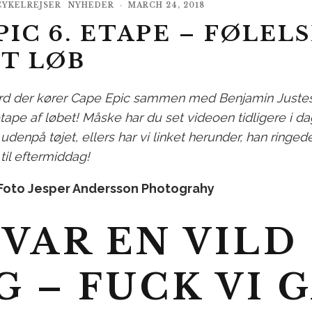
CYKELREJSER
NYHEDER
·
MARCH 24, 2018
PIC 6. ETAPE – FØLEL
IT LØB
 der kører Cape Epic sammen med Benjamin Justese
tape af løbet! Måske har du set videoen tidligere i d
 udenpå tøjet, ellers har vi linket herunder, han ringed
 til eftermiddag!
 Foto Jesper Andersson Photograhy
 VAR EN VILD
G – FUCK VI 