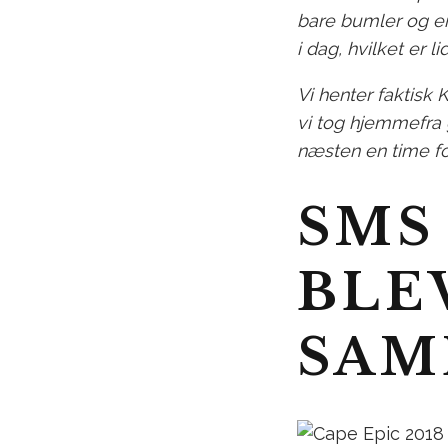
bare bumler og er
i dag, hvilket er 
Vi henter faktisk 
vi tog hjemmefra 
næsten en time fo
SMS 
BLEV
SAM