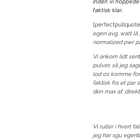
inden vi hoppede
faktisk klar.
[perfectpullquote a
egen avg. watt lå
normalized pwr på
Vi ankom lidt sent
pulver, så jeg sag
lod os komme forb
faktisk fra et pa
den max af, direkte
Vi ruller i hvert 
jeg har sgu egentl