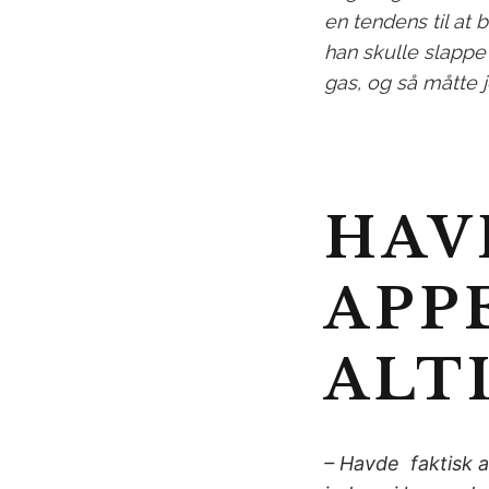
en tendens til at b
han skulle slappe 
gas, og så måtte 
HAV
APP
ALT
– Havde faktisk a