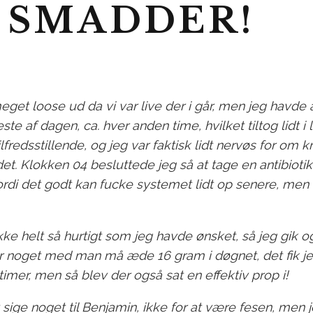
 SMADDER!
eget loose ud da
vi var live der i går
, men jeg havde a
e af dagen, ca. hver anden time, hvilket tiltog lidt i 
ilfredsstillende, og jeg var faktisk lidt nervøs for om 
det. Klokken 04 besluttede jeg så at tage en antibioti
fordi det godt kan fucke systemet lidt op senere, men 
ke helt så hurtigt som jeg havde ønsket, så jeg gik og
r noget med man må æde 16 gram i døgnet, det fik je
imer, men så blev der også sat en effektiv prop i!
 sige noget til Benjamin, ikke for at være fesen, men je