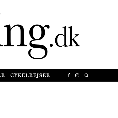
AR
CYKELREJSER
Cape Epic 2018