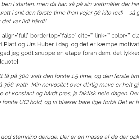
 ben i starten, men da han så på sin wattmåler der h
att i snit den første time (han vejer 56 kilo red) – så
det var lidt hårdt!
lign=”full” bordertop=”false” cite=”” link=”” color=”” cla
rl Platt og Urs Huber i dag, og det er kæmpe motivat
 gad jeg godt snuppe en etape foran dem, det lykke
lquote]
t lå på 300 watt den første 1,5 time, og den første ti
 366 watt! Min nervøsitet over dårlig mave er helt gj
e et konstant og hårdt pres, ja faktisk hele dagen. De
e første UCI hold, og vi blæser bare lige forbi! Det er f
 god stemning derude. Der er en masse af de der opk