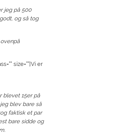
er jeg på 500
godt, og så tog
, ovenpå
ss=”” size=””]Vi er
r blevet 15er på
 jeg blev bare så
og faktisk et par
est bare sidde og
em.