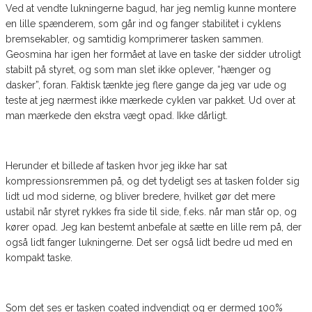
Ved at vendte lukningerne bagud, har jeg nemlig kunne montere
en lille spænderem, som går ind og fanger stabilitet i cyklens
bremsekabler, og samtidig komprimerer tasken sammen.
Geosmina har igen her formået at lave en taske der sidder utroligt
stabilt på styret, og som man slet ikke oplever, “hænger og
dasker”, foran. Faktisk tænkte jeg flere gange da jeg var ude og
teste at jeg nærmest ikke mærkede cyklen var pakket. Ud over at
man mærkede den ekstra vægt opad. Ikke dårligt.
Herunder et billede af tasken hvor jeg ikke har sat
kompressionsremmen på, og det tydeligt ses at tasken folder sig
lidt ud mod siderne, og bliver bredere, hvilket gør det mere
ustabil når styret rykkes fra side til side, f.eks. når man står op, og
kører opad. Jeg kan bestemt anbefale at sætte en lille rem på, der
også lidt fanger lukningerne. Det ser også lidt bedre ud med en
kompakt taske.
Som det ses er tasken coated indvendigt og er dermed 100%