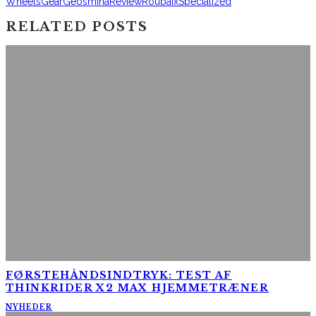
Wheels
Gear
Geosmina
Review
Roubaix
Specialized
RELATED POSTS
FØRSTEHÅNDSINDTRYK: TEST AF
THINKRIDER X2 MAX HJEMMETRÆNER
NYHEDER