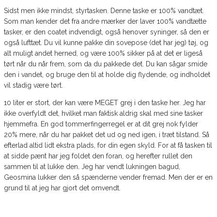
Sidst men ikke mindst, styrtasken. Denne taske er 100% vandtæt.
Som man kender det fra andre mærker der laver 100% vandtætte
tasker, er den coatet indvendigt, også henover syninger, så den er
også lufttæt. Du vil kunne pakke din sovepose (det har jeg) tøj, og
alt muligt andet herned, og være 100% sikker på at det er ligeså
tørt når du når frem, som da du pakkede det. Du kan sågar smide
den i vandet, og bruge den til at holde dig flydende, og indholdet
vil stadig være tørt.
10 liter er stort, der kan være MEGET grej i den taske her. Jeg har
ikke overfyldt det, hvilket man faktisk aldrig skal med sine tasker
hjemmefra. En god tommerfingerregel er at dit grej nok fylder
20% mere, når du har pakket det ud og ned igen, i træt tilstand. Så
efterlad altid lidt ekstra plads, for din egen skyld. For at få tasken til
at sidde pænt har jeg foldet den foran, og herefter rullet den
sammen til at lukke den. Jeg har vendt lukningen bagud,
Geosmina lukker den så spænderne vender fremad. Men der er en
grund til at jeg har gjort det omvendt.