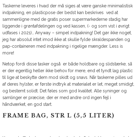
Taskerne leveres i hvad der må siges at være ganske minimalistisk
indpakning, en plasticpose der bedst kan beskrives ved at
sammenligne med de gratis poser supermarkederne stadig har
liggende i grøntafdelingen og ved kassen, (- og som vist i øvrigt
udfases i 2021)… Anyway – simpel indpakning! Det gør ikke noget,
jeg har absolut intet imod ikke at skulle fylde skraldespanden og
pap-containeren med indpakning i rigelige mængder. Less is
more!
Netop fordi disse tasker også er både holdbare og slidstærke, så
er der egentlig heller ikke behov for mere, end et tyndt lag plastic
til lige at beskytte dem mod skidt og snavs. Når taskerne pilles ud
af deres hylster, er første indtryk at materialet er let, meget smidigt,
og bestemt solidt. Det føles som god kvalitet. Alle syninger og
samlinger er præcise, der er med andre ord ingen fejl i
håndværket, en god start.
FRAME BAG, STR L (5,5 LITER)