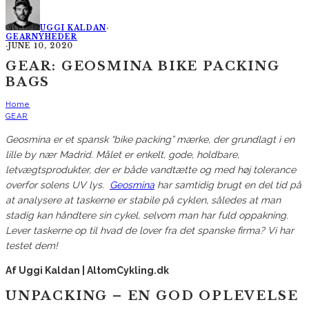
UGGI KALDAN
·
GEAR
NYHEDER
·
JUNE 10, 2020
GEAR: GEOSMINA BIKE PACKING
BAGS
Home
GEAR
Geosmina er et spansk “bike packing” mærke, der grundlagt i en
lille by nær Madrid. Målet er enkelt, gode, holdbare,
letvægtsprodukter, der er både vandtætte og med høj tolerance
overfor solens UV lys.
Geosmina
har samtidig brugt en del tid på
at analysere at taskerne er stabile på cyklen, således at man
stadig kan håndtere sin cykel, selvom man har fuld oppakning.
Lever taskerne op til hvad de lover fra det spanske firma? Vi har
testet dem!
Af Uggi Kaldan | AltomCykling.dk
UNPACKING – EN GOD OPLEVELSE