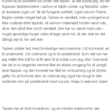
Kunne du få dunkene ud under den taske? Ja det kunne jeg, de her
Supacaz flaskeholdere i carbon er både solide, og fleksible, uden
at dunkene ryger ud. Så de fungerer perfekt, også selvom Frame
Bag’en sidder meget tæt på. Tasken er vandtæt, men syningerne er
ikke coatede eller tapede, så selvom materialet holder vand ude,
så er den altså ikke 100% vandtæt. Den har nu været med ude i
nogle gevaldige byger uden at tage vand ind, så der skal en del
dårligt vejr til, før det sker.
Tasken sidder fast med forskellige velcroremme, 1 til kronrøret, en
til underrøret, 3 til overrøret og to til saddelrøret. Som det ses har
jeg måtte fifle lidt for at få dem til at sidde som jeg ville. Overrøret
har de to to bagerste remme fået en ekstra omgang for at undgå
løse flapper, og den forreste har fået en ombukning og et stykke
gaffa, for at forkorte den, en metode jeg også har brugt til den
nederste rem på saddelrøret med succes. Keep it neat and clean!
Tasken har et stort hovedrum, og en mindre sidelomme, der