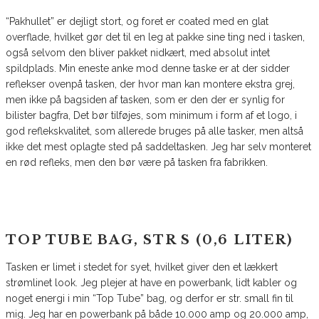
“Pakhullet” er dejligt stort, og foret er coated med en glat
overflade, hvilket gør det til en leg at pakke sine ting ned i tasken,
også selvom den bliver pakket nidkært, med absolut intet
spildplads. Min eneste anke mod denne taske er at der sidder
reflekser ovenpå tasken, der hvor man kan montere ekstra grej,
men ikke på bagsiden af tasken, som er den der er synlig for
bilister bagfra, Det bør tilføjes, som minimum i form af et logo, i
god reflekskvalitet, som allerede bruges på alle tasker, men altså
ikke det mest oplagte sted på saddeltasken. Jeg har selv monteret
en rød refleks, men den bør være på tasken fra fabrikken.
TOP TUBE BAG, STR S (0,6 LITER)
Tasken er limet i stedet for syet, hvilket giver den et lækkert
strømlinet look. Jeg plejer at have en powerbank, lidt kabler og
noget energi i min “Top Tube” bag, og derfor er str. small fin til
mig. Jeg har en powerbank på både 10.000 amp og 20.000 amp,