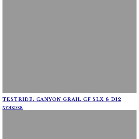
TESTRIDE: CANYON GRAIL CF SLX 8 DI2
NYHEDER