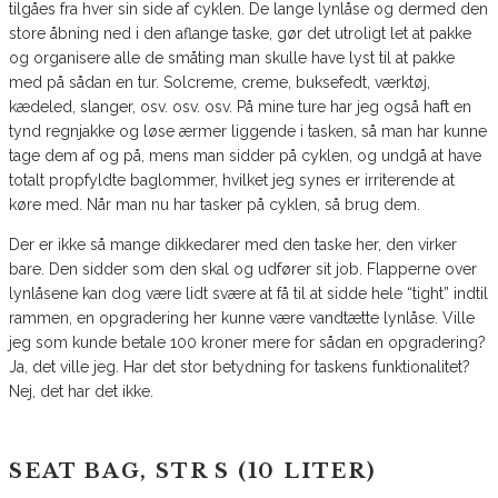
tilgåes fra hver sin side af cyklen. De lange lynlåse og dermed den
store åbning ned i den aflange taske, gør det utroligt let at pakke
og organisere alle de småting man skulle have lyst til at pakke
med på sådan en tur. Solcreme, creme, buksefedt, værktøj,
kædeled, slanger, osv. osv. osv. På mine ture har jeg også haft en
tynd regnjakke og løse ærmer liggende i tasken, så man har kunne
tage dem af og på, mens man sidder på cyklen, og undgå at have
totalt propfyldte baglommer, hvilket jeg synes er irriterende at
køre med. Når man nu har tasker på cyklen, så brug dem.
Der er ikke så mange dikkedarer med den taske her, den virker
bare. Den sidder som den skal og udfører sit job. Flapperne over
lynlåsene kan dog være lidt svære at få til at sidde hele “tight” indtil
rammen, en opgradering her kunne være vandtætte lynlåse. Ville
jeg som kunde betale 100 kroner mere for sådan en opgradering?
Ja, det ville jeg. Har det stor betydning for taskens funktionalitet?
Nej, det har det ikke.
SEAT BAG, STR S (10 LITER)