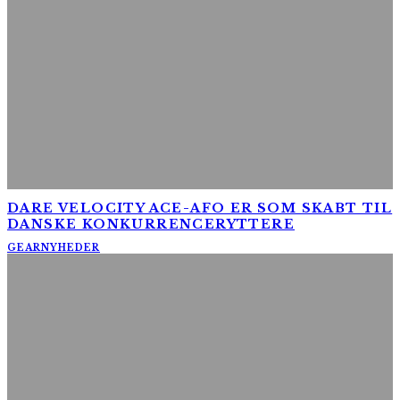
DARE VELOCITY ACE-AFO ER SOM SKABT TIL
DANSKE KONKURRENCERYTTERE
GEAR
NYHEDER