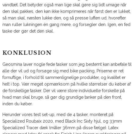
vandtæt. Det betyder også man lige skal gøre sig lidt umage når
den skal pakkes, den kan ikke komprimeres når først den er lukket,
så man skal, næsten lukke den, og så presse luften ud, hvorefter
man ruller lukningen én gang mere, og forsegler den. Igen, en fed
taske der gør det den skal.
KONKLUSION
Geosmina laver nogle fede tasker som jeg bestemt kan anbefale til
alle der vil ud og forsøge sig med bike packing. Priserne er ret
fornuftige, i forhold til sammenlignelige produkter, og kvalitet er
helt i top. Vær meget opmærksom på hvilke størrelser du køber af
de forskellige tasker. Der vil være store individuelle forskelle på
hvad man skal bruge, så gør dig grundige tanker på den front,
inden du køber.
Herunder vores test set-up, med de 4 tasker, monteret på
Specialized Roubaix 2020, med Black Inc Sixty hjul, og 33mm
Specialized Tracer dæk (måler 36mm på disse fælge). Latex