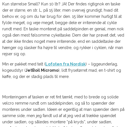
Kun størrelse Small? Kun 10 ltr? JA! Der findes rigtignok en taske
der er større, en str. L, på 15 liter, men overvej grundigt, hvad dit
behov er, og om du har brug for den. 15 liter kommer hurtigt til at
fylde meget, og veje meget, begge dele er irriterende at cykle
rundt med. En taske monteret på saddelpinden er genial, men nok
også den mest følsomme cykeltaske. Dem der har prøvet det, ved
at der ikke findes noget mere irriterende, end en saddeltaske der
hænger og slasker fra højre til venstre, og rykker i cyklen, når man
rejser sig op.
Min er pakket med telt (
Lofoten fra Nordisk
) – liggeunderlag,
kogeudstyr (
JetBoil Micromo
), lidt frysetørret mad, en t-shirt og
kaffe, og der er stadig plads til mere.
Monteringern af tasken er ret fint tænkt, med to brede og solide
velcro remme rundt om saddelpinden, og så to spænder der
monteres under sadlen. Ideen er egentlig at man spænder dem på
samme side, men jeg fandt ud af at jeg ved at trække spændet
under sadlen, og således montere “på kryds”, under sadlen,