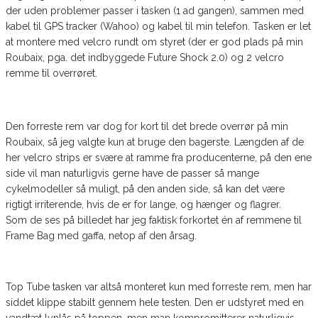
der uden problemer passer i tasken (1 ad gangen), sammen med
kabel til GPS tracker (Wahoo) og kabel til min telefon. Tasken er let
at montere med velcro rundt om styret (der er god plads på min
Roubaix, pga. det indbyggede Future Shock 2.0) og 2 velcro
remme til overrøret.
Den forreste rem var dog for kort til det brede overrør på min
Roubaix, så jeg valgte kun at bruge den bagerste. Længden af de
her velcro strips er svære at ramme fra producenterne, på den ene
side vil man naturligvis gerne have de passer så mange
cykelmodeller så muligt, på den anden side, så kan det være
rigtigt irriterende, hvis de er for lange, og hænger og flagrer.
Som de ses på billedet har jeg faktisk forkortet én af remmene til
Frame Bag med gaffa, netop af den årsag.
Top Tube tasken var altså monteret kun med forreste rem, men har
siddet klippe stabilt gennem hele testen. Den er udstyret med en