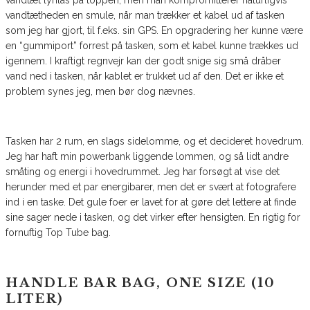
vandtæt lynlås på toppen, men man kompromitterer naturligvis
vandtætheden en smule, når man trækker et kabel ud af tasken
som jeg har gjort, til f.eks. sin GPS. En opgradering her kunne være
en “gummiport” forrest på tasken, som et kabel kunne trækkes ud
igennem. I kraftigt regnvejr kan der godt snige sig små dråber
vand ned i tasken, når kablet er trukket ud af den. Det er ikke et
problem synes jeg, men bør dog nævnes.
Tasken har 2 rum, en slags sidelomme, og et decideret hovedrum.
Jeg har haft min powerbank liggende lommen, og så lidt andre
småting og energi i hovedrummet. Jeg har forsøgt at vise det
herunder med et par energibarer, men det er svært at fotografere
ind i en taske. Det gule foer er lavet for at gøre det lettere at finde
sine sager nede i tasken, og det virker efter hensigten. En rigtig for
fornuftig Top Tube bag.
HANDLE BAR BAG, ONE SIZE (10
LITER)