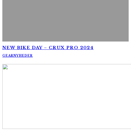
NEW BIKE DAY – CRUX PRO 2024
GEAR
NYHEDER
AltomCykling.dk 2025 | Tel.: +45 23 49 19 39