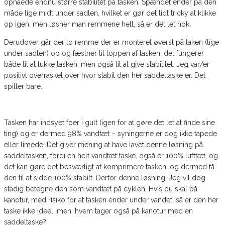
opnåede endnu større stabilitet på tasken. Spændet ender på den
måde lige midt under sadlen, hvilket er gør det lidt tricky at klikke
op igen, men løsner man remmene helt, så er det let nok.
Derudover går der to remme der er monteret øverst på taken (lige
under sadlen) op og fæstner til toppen af tasken, det fungerer
både til at lukke tasken, men også til at give stabilitet. Jeg var/er
positivt overrasket over hvor stabil den her saddeltaske er. Det
spiller bare.
Tasken har indsyet foer i gult (igen for at gøre det let at finde sine
ting) og er dermed 98% vandtæt – syningerne er dog ikke tapede
eller limede. Det giver mening at have lavet denne løsning på
saddeltasken, fordi en helt vandtæt taske, også er 100% lufttæt, og
det kan gøre det besværligt at komprimere tasken, og dermed få
den til at sidde 100% stabilt. Derfor denne løsning. Jeg vil dog
stadig betegne den som vandtæt på cyklen. Hvis du skal på
kanotur, med risiko for at tasken ender under vandet, så er den her
taske ikke ideel, men, hvem tager også på kanotur med en
saddeltaske?