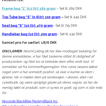
Frame bag “L” (5,5 ltr): 160 gram
– Set til 269 DKK
Top Tube bag “S” (0,6ltr): 150 gram
–
Set til 449 DKK
Seat bag “S” (10 ltr): 470 gram
– Set til 719 DKK
Handlebar bag (10 ltr): 290 gram
– Set til 439 DKK
Samlet pris for sættet: 1876 DKK
DISCLAIMER:
AltomCykling.dk har ikke modtaget betaling for
denne anmeldelse, vi har fået taskerne stillet til rådighed af
producenten, og fået lov at beholde dem efter endt test. Vi
anmelder ud fra tommerfingerreglen: Hvis vores læsere køber
noget som vi har anmeldt positivt, så skal vi kunne se dem i
øjnene, når vi møder dem på landevejen, i skoven, eller i en
cykelbutik, og være oprigtigt glade på deres vegne, så har de
nemlig købt et produkt, som vi synes er godt, og som vi står inde
for.
Absolute Black
Bike Packing
Black Inc