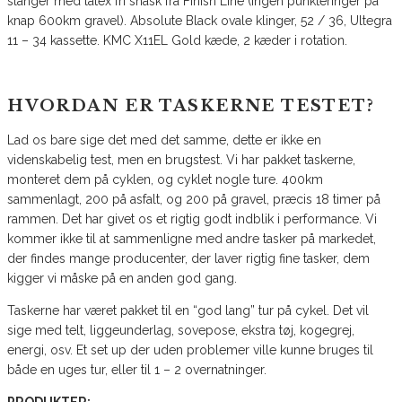
slanger med latex fri snask fra Finish Line (ingen punkteringer på
knap 600km gravel). Absolute Black ovale klinger, 52 / 36, Ultegra
11 – 34 kassette. KMC X11EL Gold kæde, 2 kæder i rotation.
HVORDAN ER TASKERNE TESTET?
Lad os bare sige det med det samme, dette er ikke en
videnskabelig test, men en brugstest. Vi har pakket taskerne,
monteret dem på cyklen, og cyklet nogle ture. 400km
sammenlagt, 200 på asfalt, og 200 på gravel, præcis 18 timer på
rammen. Det har givet os et rigtig godt indblik i performance. Vi
kommer ikke til at sammenligne med andre tasker på markedet,
der findes mange producenter, der laver rigtig fine tasker, dem
kigger vi måske på en anden god gang.
Taskerne har været pakket til en “god lang” tur på cykel. Det vil
sige med telt, liggeunderlag, sovepose, ekstra tøj, kogegrej,
energi, osv. Et set up der uden problemer ville kunne bruges til
både en uges tur, eller til 1 – 2 overnatninger.
PRODUKTER: