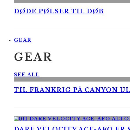
DØDE PØLSER TIL DØB
GEAR
GEAR
SEE ALL
TIL FRANKRIG PÅ CANYON UL
DARE VELOCITY ACE-AFO ER